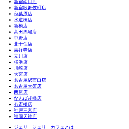
新宿南口店
新宿歌舞伎町店
秋葉原店
水道橋店
新橋店
高田馬場店
中野店
北千住店
吉祥寺店
立川店
横浜店
川崎店
大宮店
名古屋駅西口店
名古屋大須店
西尾店
なんば戎橋店
心斎橋店
神戸三宮店
福岡天神店
ジェリージェリーカフェとは