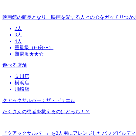
映画館の館長となり、映画を愛する人々の心をガッチリつか
2人
3人
4人
重量級（60分〜）
難易度★★☆
遊べる店舗
立川店
横浜店
川崎店
クアックサルバー：ザ・デュエル
たくさんの患者を救えるのはどっち！？
『クアックサルバー』を2人用にアレンジしたバッグビルデ