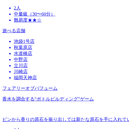
2人
中量級（30〜60分）
難易度★★☆
遊べる店舗
池袋1号店
秋葉原店
水道橋店
中野店
立川店
川崎店
福岡天神店
フェアリーオブパフューム
香水を調合する“ボトルビルディング”ゲーム
ビンから香りの原石を振り出しては新たな原石を手に入れて