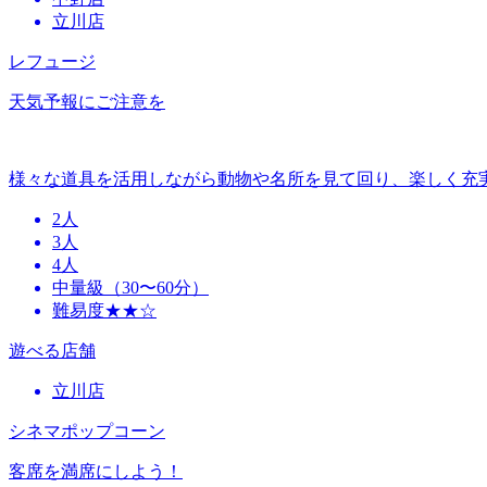
立川店
レフュージ
天気予報にご注意を
様々な道具を活用しながら動物や名所を見て回り、楽しく充
2人
3人
4人
中量級（30〜60分）
難易度★★☆
遊べる店舗
立川店
シネマポップコーン
客席を満席にしよう！