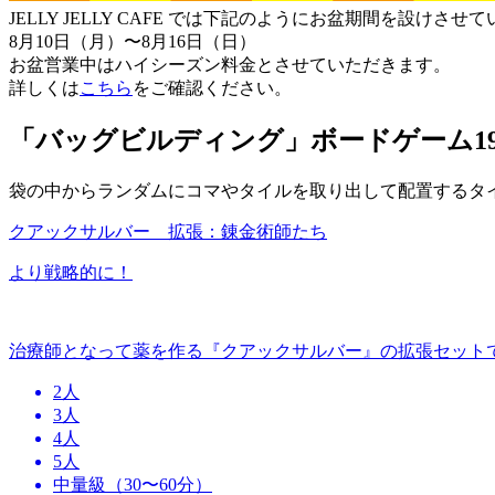
JELLY JELLY CAFE では下記のようにお盆期間を設けさ
8月10日（月）〜8月16日（日）
お盆営業中はハイシーズン料金とさせていただきます。
詳しくは
こちら
をご確認ください。
「バッグビルディング」ボードゲーム1
袋の中からランダムにコマやタイルを取り出して配置するタ
クアックサルバー 拡張：錬金術師たち
より戦略的に！
治療師となって薬を作る『クアックサルバー』の拡張セット
2人
3人
4人
5人
中量級（30〜60分）