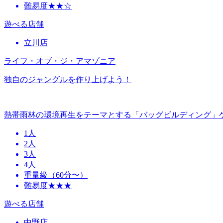
難易度★★☆
遊べる店舗
立川店
ライフ・オブ・ジ・アマゾニア
独自のジャングルを作り上げよう！
熱帯雨林の環境再生をテーマとする「バッグビルディング」
1人
2人
3人
4人
重量級（60分〜）
難易度★★★
遊べる店舗
中野店