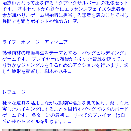
治療師となって薬を作る『クアックサルバー』の拡張セット
です。 基本セットから新たにエッセンスフェイズや患者要
素が加わり、ゲーム開始時に担当する患者を選ぶことで同じ
展開でも狙うポイントや進め方に変...
ライフ・オブ・ジ・アマゾニア
熱帯雨林の環境再生をテーマとする「バッグビルディング」
ゲームです。 プレイヤーは布袋から引いた資源を使ってよ
り豊かなジャングルを作るためのアクションを行います。適
した地形を配置し、樹木や水生...
レフュージ
様々な道具を活用しながら動物や名所を見て回り、楽しく充
実したハイキングにすることを目指すバッグビルドのボード
ゲームです。 各ターンの最初に、すべてのプレイヤーは自
分の袋からタイルを引きます。...