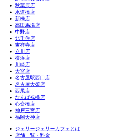
秋葉原店
水道橋店
新橋店
高田馬場店
中野店
北千住店
吉祥寺店
立川店
横浜店
川崎店
大宮店
名古屋駅西口店
名古屋大須店
西尾店
なんば戎橋店
心斎橋店
神戸三宮店
福岡天神店
ジェリージェリーカフェとは
店舗一覧・料金