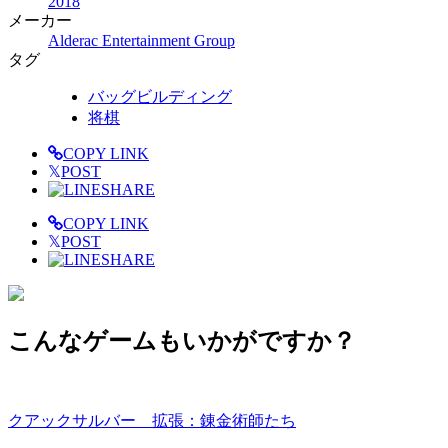
2018
メーカー
Alderac Entertainment Group
タグ
バッグビルディング
将棋
COPY LINK
𝕏
POST
SHARE
COPY LINK
𝕏
POST
SHARE
こんなゲームもいかがですか？
クアックサルバー 拡張：錬金術師たち