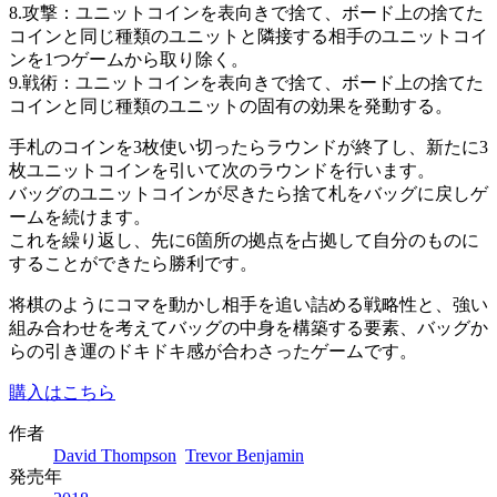
8.攻撃：ユニットコインを表向きで捨て、ボード上の捨てた
コインと同じ種類のユニットと隣接する相手のユニットコイ
ンを1つゲームから取り除く。
9.戦術：ユニットコインを表向きで捨て、ボード上の捨てた
コインと同じ種類のユニットの固有の効果を発動する。
手札のコインを3枚使い切ったらラウンドが終了し、新たに3
枚ユニットコインを引いて次のラウンドを行います。
バッグのユニットコインが尽きたら捨て札をバッグに戻しゲ
ームを続けます。
これを繰り返し、先に6箇所の拠点を占拠して自分のものに
することができたら勝利です。
将棋のようにコマを動かし相手を追い詰める戦略性と、強い
組み合わせを考えてバッグの中身を構築する要素、バッグか
らの引き運のドキドキ感が合わさったゲームです。
購入はこちら
作者
David Thompson
Trevor Benjamin
発売年