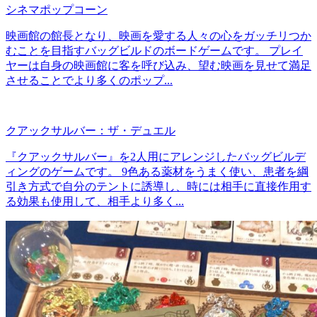
シネマポップコーン
映画館の館長となり、映画を愛する人々の心をガッチリつか
むことを目指すバッグビルドのボードゲームです。 プレイ
ヤーは自身の映画館に客を呼び込み、望む映画を見せて満足
させることでより多くのポップ...
クアックサルバー：ザ・デュエル
『クアックサルバー』を2人用にアレンジしたバッグビルデ
ィングのゲームです。 9色ある薬材をうまく使い、患者を綱
引き方式で自分のテントに誘導し、時には相手に直接作用す
る効果も使用して、相手より多く...