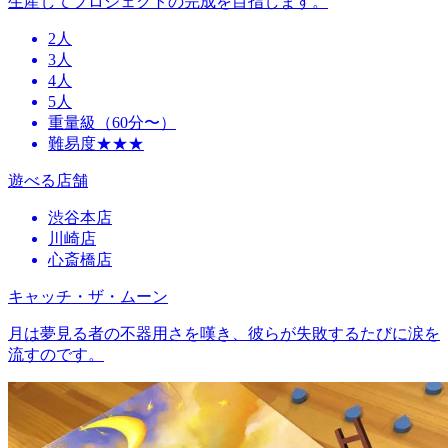
生産してプロジェクトの完成を目指します。
2人
3人
4人
5人
重量級（60分〜）
難易度★★★
遊べる店舗
渋谷本店
川崎店
心斎橋店
キャッチ・ザ・ムーン
月は夢見る者の不器用さを嘆き、彼らが失敗するたびに涙を
流すのです。