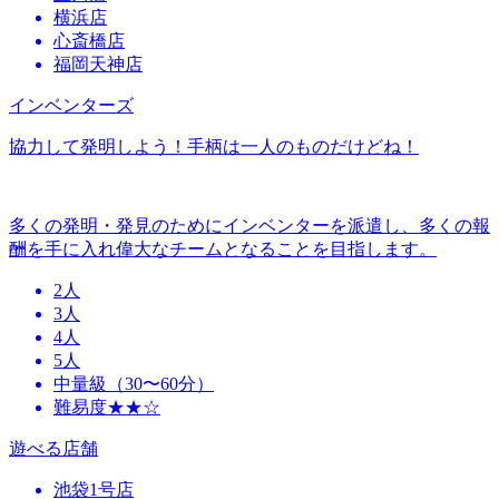
横浜店
心斎橋店
福岡天神店
インベンターズ
協力して発明しよう！手柄は一人のものだけどね！
多くの発明・発見のためにインベンターを派遣し、多くの報
酬を手に入れ偉大なチームとなることを目指します。
2人
3人
4人
5人
中量級（30〜60分）
難易度★★☆
遊べる店舗
池袋1号店