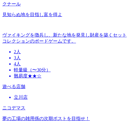
クナール
見知らぬ地を目指し富を得よ
ヴァイキングを徴兵し、新たな地を発見し財産を築くセット
コレクションのボードゲームです。
2人
3人
4人
軽量級（〜30分）
難易度★★☆
遊べる店舗
立川店
ニコデマス
夢の工場の雑用係の次期ポストを目指せ！