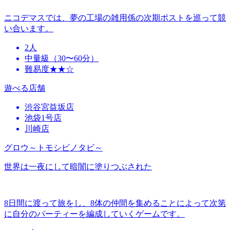
ニコデマスでは、夢の工場の雑用係の次期ポストを巡って競
い合います。
2人
中量級（30〜60分）
難易度★★☆
遊べる店舗
渋谷宮益坂店
池袋1号店
川崎店
グロウ～トモシビノタビ～
世界は一夜にして暗闇に塗りつぶされた
8日間に渡って旅をし、8体の仲間を集めることによって次第
に自分のパーティーを編成していくゲームです。