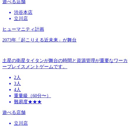
遊べる店舗
渋谷本店
立川店
ヒューマニティ計画
2073年「起こりえる近未来」が舞台
土星の衛星タイタンが舞台の時間と資源管理が重要なワーカ
ープレイスメントゲームです。
2人
3人
4人
重量級（60分〜）
難易度★★★
遊べる店舗
立川店