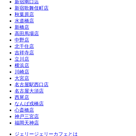
新宿南口店
新宿歌舞伎町店
秋葉原店
水道橋店
新橋店
高田馬場店
中野店
北千住店
吉祥寺店
立川店
横浜店
川崎店
大宮店
名古屋駅西口店
名古屋大須店
西尾店
なんば戎橋店
心斎橋店
神戸三宮店
福岡天神店
ジェリージェリーカフェとは