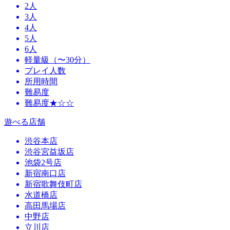
2人
3人
4人
5人
6人
軽量級（〜30分）
プレイ人数
所用時間
難易度
難易度★☆☆
遊べる店舗
渋谷本店
渋谷宮益坂店
池袋2号店
新宿南口店
新宿歌舞伎町店
水道橋店
高田馬場店
中野店
立川店