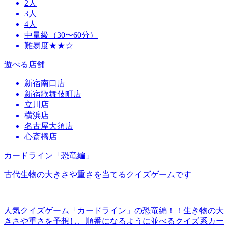
2人
3人
4人
中量級（30〜60分）
難易度★★☆
遊べる店舗
新宿南口店
新宿歌舞伎町店
立川店
横浜店
名古屋大須店
心斎橋店
カードライン「恐竜編」
古代生物の大きさや重さを当てるクイズゲームです
人気クイズゲーム「カードライン」の恐竜編！！生き物の大
きさや重さを予想し、順番になるように並べるクイズ系カー