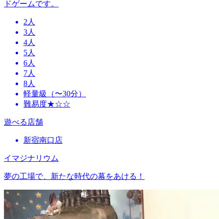
ドゲームです。
2人
3人
4人
5人
6人
7人
8人
軽量級（〜30分）
難易度★☆☆
遊べる店舗
新宿南口店
イマジナリウム
夢の工場で、新たな時代の幕をあける！