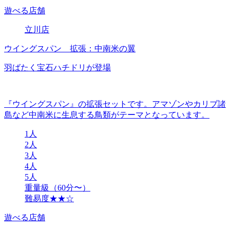
遊べる店舗
立川店
ウイングスパン 拡張：中南米の翼
羽ばたく宝石ハチドリが登場
『ウイングスパン』の拡張セットです。アマゾンやカリブ諸
島など中南米に生息する鳥類がテーマとなっています。
1人
2人
3人
4人
5人
重量級（60分〜）
難易度★★☆
遊べる店舗