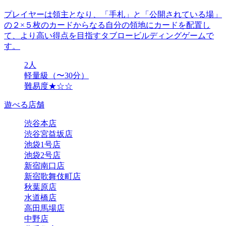
プレイヤーは領主となり、「手札」と「公開されている場」
の２×５枚のカードからなる自分の領地にカードを配置し
て、より高い得点を目指すタブロービルディングゲームで
す。
2人
軽量級（〜30分）
難易度★☆☆
遊べる店舗
渋谷本店
渋谷宮益坂店
池袋1号店
池袋2号店
新宿南口店
新宿歌舞伎町店
秋葉原店
水道橋店
高田馬場店
中野店