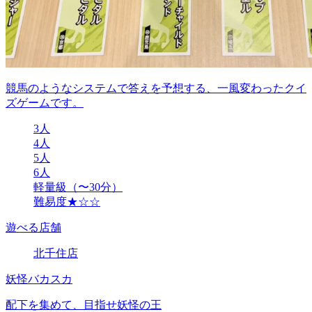
競馬のようなシステムで答えを予想する、一風変わったクイ
ズゲームです。
3人
4人
5人
6人
軽量級（〜30分）
難易度★☆☆
遊べる店舗
北千住店
妖怪バカスカ
配下を集めて、目指せ妖怪の王