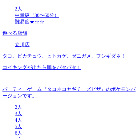
2人
中量級（30〜60分）
難易度★☆☆
遊べる店舗
立川店
タコ、ピカチュウ、ヒトカゲ、ゼニガメ、フシギダネ！
コイキングが出たら腕をパタパタ！
パーティーゲーム『タコネコヤギチーズピザ』のポケモンバ
ージョンです。
2人
3人
4人
5人
6人