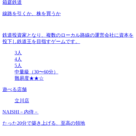
箱庭鉄道
線路を引くか、株を買うか
鉄道投資家となり、複数のローカル路線の運営会社に資本を
投下し鉄道王を目指すゲームです。
3人
4人
5人
中量級（30〜60分）
難易度★★☆
遊べる店舗
立川店
NAISHI－内侍－
たった20分で築き上げる、至高の領地