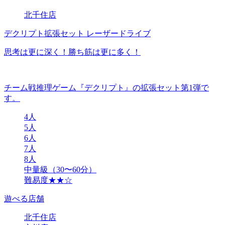
北千住店
デクリプト拡張セット レーザードライブ
思考は更に深く！勝ち筋は更に多く！
チーム戦推理ゲーム『デクリプト』の拡張セット第1弾で
す。
4人
5人
6人
7人
8人
中量級（30〜60分）
難易度★★☆
遊べる店舗
北千住店