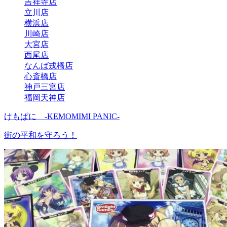
吉祥寺店
立川店
横浜店
川崎店
大宮店
西尾店
なんば戎橋店
心斎橋店
神戸三宮店
福岡天神店
けもぱに -KEMOMIMI PANIC-
街の平和を守ろう！