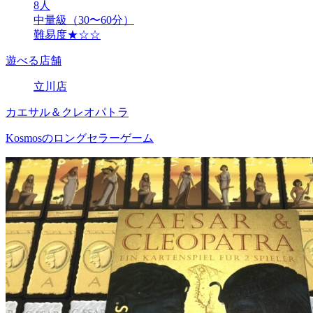
8人
中量級（30〜60分）
難易度★☆☆
遊べる店舗
立川店
カエサル＆クレオパトラ
Kosmosのロングセラーゲーム