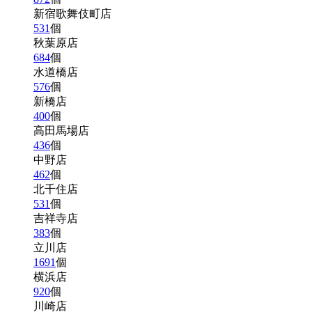
新宿歌舞伎町店
531
個
秋葉原店
684
個
水道橋店
576
個
新橋店
400
個
高田馬場店
436
個
中野店
462
個
北千住店
531
個
吉祥寺店
383
個
立川店
1691
個
横浜店
920
個
川崎店