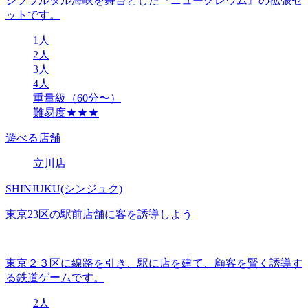
ジブラルタル海峡を舞台とした『ニュークレウム』の拡張セ
ットです。
1人
2人
3人
4人
重量級（60分〜）
難易度★★★
遊べる店舗
立川店
SHINJUKU(シンジュク)
東京23区の駅前店舗に客を誘導しよう
東京２３区に線路を引き、駅に店を建て、顧客を賢く誘導す
る鉄道ゲームです。
2人