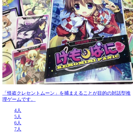
「怪盗クレセントムーン」を捕まえることが目的の対話型推
理ゲームです。
4人
5人
6人
7人