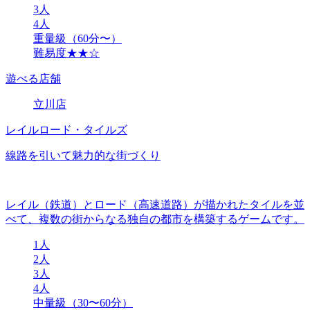
3人
4人
重量級（60分〜）
難易度★★☆
遊べる店舗
立川店
レイルロード・タイルズ
線路を引いて魅力的な街づくり
レイル（鉄道）とロード（高速道路）が描かれたタイルを並
べて、複数の街からなる独自の都市を構築するゲームです。
1人
2人
3人
4人
中量級（30〜60分）