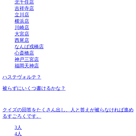
北千住店
吉祥寺店
立川店
横浜店
川崎店
大宮店
西尾店
なんば戎橋店
心斎橋店
神戸三宮店
福岡天神店
ハステヴォルテ？
被らずにいくつ書けるかな？
クイズの回答をたくさん出し、人と答えが被らなければ進め
るすごろくです。
3人
4人