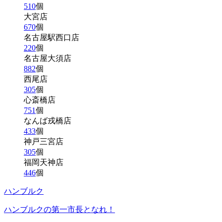
510
個
大宮店
670
個
名古屋駅西口店
220
個
名古屋大須店
882
個
西尾店
305
個
心斎橋店
751
個
なんば戎橋店
433
個
神戸三宮店
305
個
福岡天神店
446
個
ハンブルク
ハンブルクの第一市長となれ！