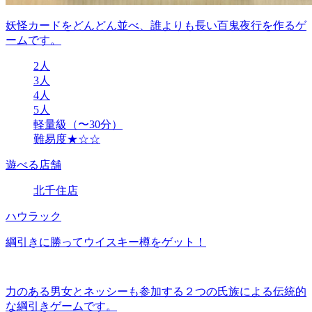
妖怪カードをどんどん並べ、誰よりも長い百鬼夜行を作るゲ
ームです。
2人
3人
4人
5人
軽量級（〜30分）
難易度★☆☆
遊べる店舗
北千住店
ハウラック
綱引きに勝ってウイスキー樽をゲット！
力のある男女とネッシーも参加する２つの氏族による伝統的
な綱引きゲームです。