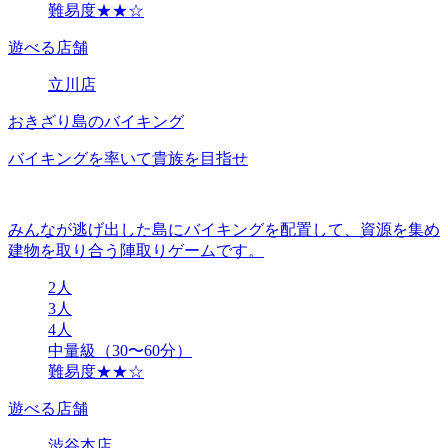
難易度★★☆
遊べる店舗
立川店
おきざり島のバイキング
バイキングを率いて貴族を目指せ
みんなが逃げ出した島にバイキングを配置して、資源を集め
建物を取り合う陣取りゲームです。
2人
3人
4人
中量級（30〜60分）
難易度★★☆
遊べる店舗
渋谷本店