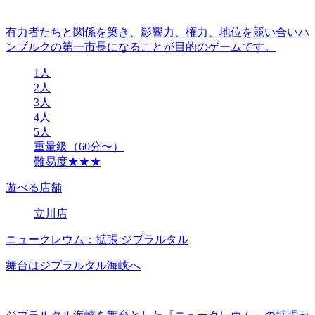
有力者たちと関係を築き、影響力、権力、地位を競い合いハ
ンブルクの第一市長になることが目的のゲームです。
1人
2人
3人
4人
5人
重量級（60分〜）
難易度★★★
遊べる店舗
立川店
ニュークレウム：拡張 ジブラルタル
舞台はジブラルタル海峡へ