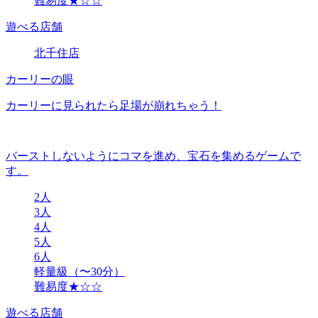
難易度★☆☆
遊べる店舗
北千住店
カーリーの眼
カーリーに見られたら足場が崩れちゃう！
バーストしないようにコマを進め、宝石を集めるゲームで
す。
2人
3人
4人
5人
6人
軽量級（〜30分）
難易度★☆☆
遊べる店舗