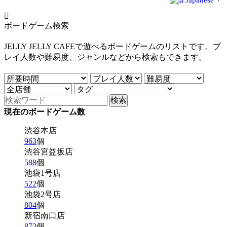
Japanese
▼
ボードゲーム検索
JELLY JELLY CAFEで遊べるボードゲームのリストです。プ
レイ人数や難易度、ジャンルなどから検索もできます。
現在のボードゲーム数
渋谷本店
963
個
渋谷宮益坂店
588
個
池袋1号店
522
個
池袋2号店
804
個
新宿南口店
872
個