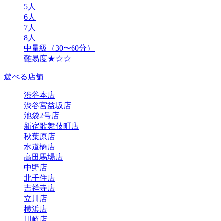
5人
6人
7人
8人
中量級（30〜60分）
難易度★☆☆
遊べる店舗
渋谷本店
渋谷宮益坂店
池袋2号店
新宿歌舞伎町店
秋葉原店
水道橋店
高田馬場店
中野店
北千住店
吉祥寺店
立川店
横浜店
川崎店