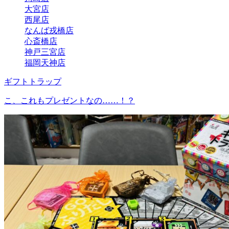
大宮店
西尾店
なんば戎橋店
心斎橋店
神戸三宮店
福岡天神店
ギフトトラップ
こ、これもプレゼントなの……！？