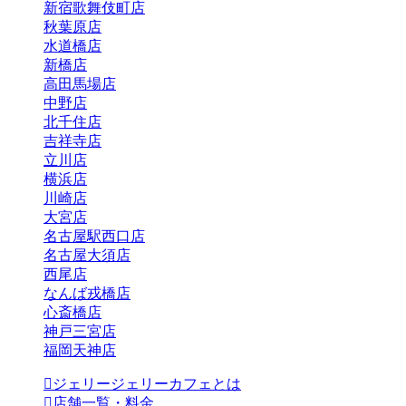
新宿歌舞伎町店
秋葉原店
水道橋店
新橋店
高田馬場店
中野店
北千住店
吉祥寺店
立川店
横浜店
川崎店
大宮店
名古屋駅西口店
名古屋大須店
西尾店
なんば戎橋店
心斎橋店
神戸三宮店
福岡天神店
ジェリージェリーカフェとは
店舗一覧・料金