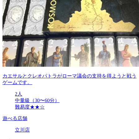
カエサルとクレオパトラがローマ議会の支持を得ようと戦う
ゲームです。
2人
中量級（30〜60分）
難易度★★☆
遊べる店舗
立川店