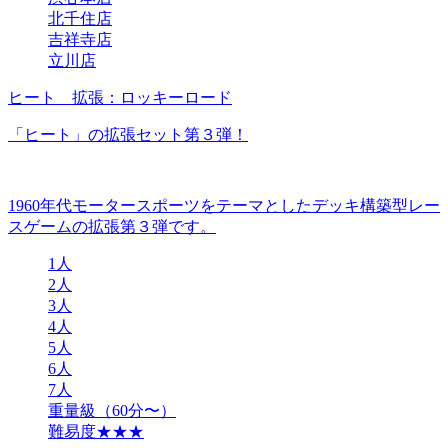
北千住店
吉祥寺店
立川店
ヒート 拡張：ロッキーロード
「ヒート」の拡張セット第３弾！
1960年代モータースポーツをテーマとしたデッキ構築型レー
スゲームの拡張第３弾です。
1人
2人
3人
4人
5人
6人
7人
重量級（60分〜）
難易度★★★