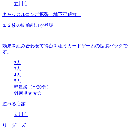
立川店
キャッスルコンボ拡張：地下牢解放！
１２枚の錠前能力が登場
効果を組み合わせて得点を狙うカードゲームの拡張パックで
す。
2人
3人
4人
5人
軽量級（〜30分）
難易度★★☆
遊べる店舗
立川店
リーダーズ