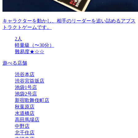
キャラクターを動かし、相手のリーダーを追い詰めるアブス
トラクトゲームです。
2人
軽量級（〜30分）
難易度★☆☆
遊べる店舗
渋谷本店
渋谷宮益坂店
池袋1号店
池袋2号店
新宿歌舞伎町店
秋葉原店
水道橋店
高田馬場店
中野店
北千住店