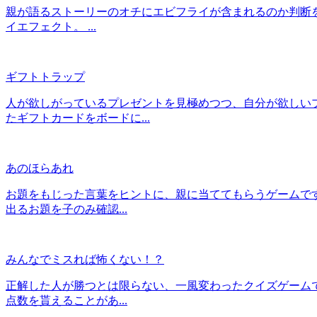
親が語るストーリーのオチにエビフライが含まれるのか判断
イエフェクト。 ...
ギフトトラップ
人が欲しがっているプレゼントを見極めつつ、自分が欲しい
たギフトカードをボードに...
あのほらあれ
お題をもじった言葉をヒントに、親に当ててもらうゲームです
出るお題を子のみ確認...
みんなでミスれば怖くない！？
正解した人が勝つとは限らない、一風変わったクイズゲームで
点数を貰えることがあ...