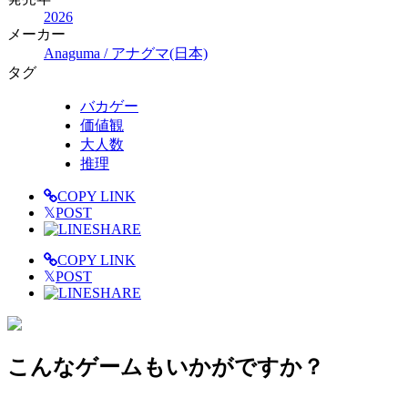
2026
メーカー
Anaguma / アナグマ(日本)
タグ
バカゲー
価値観
大人数
推理
COPY LINK
𝕏
POST
SHARE
COPY LINK
𝕏
POST
SHARE
こんなゲームもいかがですか？