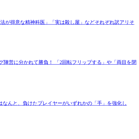
療法が得意な精神科医」「実は殺し屋」などそれぞれ訳アリそ
グ陣営に分かれて勝負！ 「2回転フリップする」や「両目を閉
ではなんと、負けたプレイヤーがいずれかの「手」を強化し