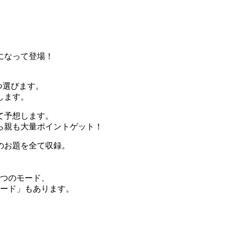
になって登場！
つ選びます。
します。
て予想します。
ら親も大量ポイントゲット！
のお題を全て収録。
3つのモード、
モード」もあります。