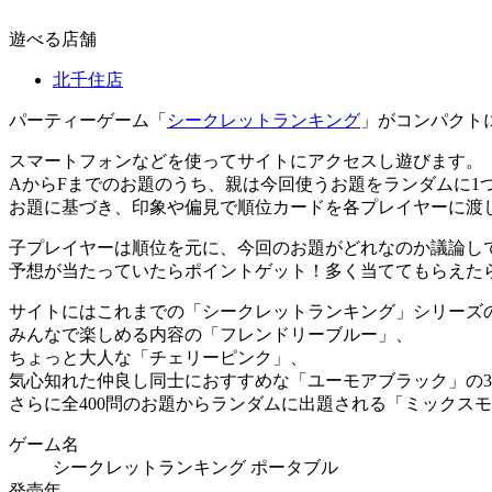
遊べる店舗
北千住店
パーティーゲーム「
シークレットランキング
」がコンパクト
スマートフォンなどを使ってサイトにアクセスし遊びます。
AからFまでのお題のうち、親は今回使うお題をランダムに1
お題に基づき、印象や偏見で順位カードを各プレイヤーに渡
子プレイヤーは順位を元に、今回のお題がどれなのか議論し
予想が当たっていたらポイントゲット！多く当ててもらえた
サイトにはこれまでの「シークレットランキング」シリーズ
みんなで楽しめる内容の「フレンドリーブルー」、
ちょっと大人な「チェリーピンク」、
気心知れた仲良し同士におすすめな「ユーモアブラック」の
さらに全400問のお題からランダムに出題される「ミックス
ゲーム名
シークレットランキング ポータブル
発売年