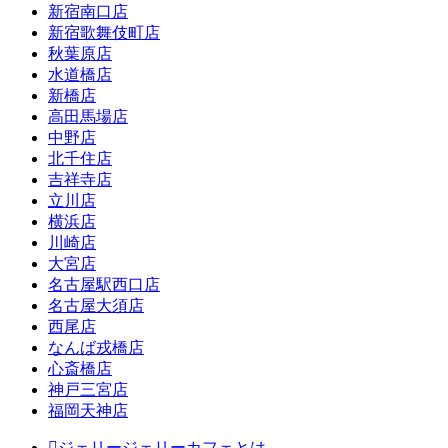
新宿南口店
新宿歌舞伎町店
秋葉原店
水道橋店
新橋店
高田馬場店
中野店
北千住店
吉祥寺店
立川店
横浜店
川崎店
大宮店
名古屋駅西口店
名古屋大須店
西尾店
なんば戎橋店
心斎橋店
神戸三宮店
福岡天神店
ジェリージェリーカフェとは