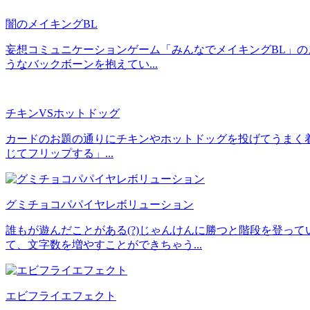
闇のメイキングBL
妄想コミュニケーションゲーム「みんなでメイキングBL」
うなバックボーンを抱えてい...
チキンVSホットドッグ
カードのお題の通りにチキンやホットドッグを投げてうまく着
じてフリップする」...
グミチョコパパイヤレボリューション
誰もが遊んだことがある(?)じゃんけんに勝つと階段を登っ
て、文字数を増やすことができちゃう...
エビフライエフェクト