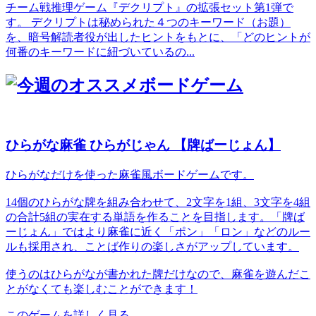
チーム戦推理ゲーム『デクリプト』の拡張セット第1弾で
す。 デクリプトは秘められた４つのキーワード（お題）
を、暗号解読者役が出したヒントをもとに、「どのヒントが
何番のキーワードに紐づいているの...
ひらがな麻雀 ひらがじゃん 【牌ばーじょん】
ひらがなだけを使った麻雀風ボードゲームです。
14個のひらがな牌を組み合わせて、2文字を1組、3文字を4組
の合計5組の実在する単語を作ることを目指します。「牌ば
ーじょん」ではより麻雀に近く「ポン」「ロン」などのルー
ルも採用され、ことば作りの楽しさがアップしています。
使うのはひらがなが書かれた牌だけなので、麻雀を遊んだこ
とがなくても楽しむことができます！
このゲームを詳しく見る