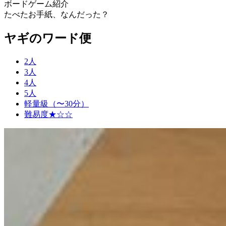
ボードゲーム紹介
たべたお手紙、なんだった？
ヤギのワード便
2人
3人
4人
5人
軽量級（〜30分）
難易度★☆☆