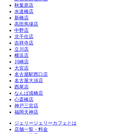
秋葉原店
水道橋店
新橋店
高田馬場店
中野店
北千住店
吉祥寺店
立川店
横浜店
川崎店
大宮店
名古屋駅西口店
名古屋大須店
西尾店
なんば戎橋店
心斎橋店
神戸三宮店
福岡天神店
ジェリージェリーカフェとは
店舗一覧・料金