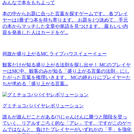
みんなで本をもちよって
本の中からお題に合った言葉を探すゲームです。 各プレイ
ヤーは1冊ずつ本を持ち寄ります。 お題を1つ決めて、手元
の本からマッチした文章や単語を見つけます。 最もいい内
容を発表した人はカードをゲ...
何故か盛り上がるMC ライブハウスイェーイェー
観客だけが知る盛り上がる法則を探し出せ！ MCのプレイヤ
ーはMC中、観客のみが知る「盛り上がる言葉の法則」にし
たがった言葉を推理いきます。 MCの終わりにプレイヤーた
ちが求める「盛り上がる言葉...
グミチョコパパイヤレボリューション
誰もが遊んだことがある(?)じゃんけんに勝つと階段を登っ
ていく、リアルすごろく的な「アレ」です。ですがこのゲー
ムではなんと、負けたプレイヤーがいずれかの「手」を強化