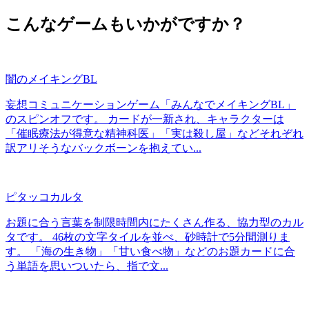
こんなゲームもいかがですか？
闇のメイキングBL
妄想コミュニケーションゲーム「みんなでメイキングBL」
のスピンオフです。 カードが一新され、キャラクターは
「催眠療法が得意な精神科医」「実は殺し屋」などそれぞれ
訳アリそうなバックボーンを抱えてい...
ピタッコカルタ
お題に合う言葉を制限時間内にたくさん作る、協力型のカル
タです。 46枚の文字タイルを並べ、砂時計で5分間測りま
す。 「海の生き物」「甘い食べ物」などのお題カードに合
う単語を思いついたら、指で文...