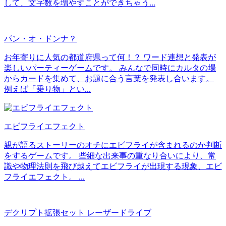
して、文字数を増やすことができちゃう...
パン・オ・ドンナ？
お年寄りに人気の都道府県って何！？ ワード連想と発表が
楽しいパーティーゲームです。 みんなで同時にカルタの場
からカードを集めて、お題に合う言葉を発表し合います。
例えば「乗り物」とい...
エビフライエフェクト
親が語るストーリーのオチにエビフライが含まれるのか判断
をするゲームです。 些細な出来事の重なり合いにより、常
識や物理法則を飛び越えてエビフライが出現する現象、エビ
フライエフェクト。 ...
デクリプト拡張セット レーザードライブ