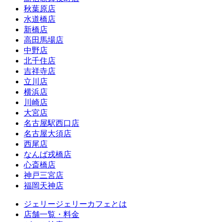
秋葉原店
水道橋店
新橋店
高田馬場店
中野店
北千住店
吉祥寺店
立川店
横浜店
川崎店
大宮店
名古屋駅西口店
名古屋大須店
西尾店
なんば戎橋店
心斎橋店
神戸三宮店
福岡天神店
ジェリージェリーカフェとは
店舗一覧・料金