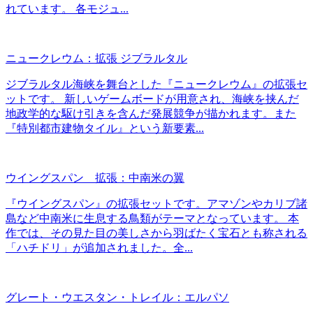
れています。 各モジュ...
ニュークレウム：拡張 ジブラルタル
ジブラルタル海峡を舞台とした『ニュークレウム』の拡張セ
ットです。 新しいゲームボードが用意され、海峡を挟んだ
地政学的な駆け引きを含んだ発展競争が描かれます。また
『特別都市建物タイル』という新要素...
ウイングスパン 拡張：中南米の翼
『ウイングスパン』の拡張セットです。アマゾンやカリブ諸
島など中南米に生息する鳥類がテーマとなっています。 本
作では、その見た目の美しさから羽ばたく宝石とも称される
「ハチドリ」が追加されました。全...
グレート・ウエスタン・トレイル：エルパソ