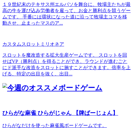
１９世紀末のテキサス州エルパソを舞台に、牧場主たちが最
高の牛を運び込み労働者を雇って、お金と勝利点を競うゲー
ムです。 手番には環状になった道に沿って牧場主コマを移
動させ、止まったマスのア...
カスタムスロットミリオネア
スロットを魔改造する拡大生産ゲームです。 スロットを回
せばVP（勝利点）を得ることができ、ラウンドが進むごと
にド派手な改造をスロットに施すことができます。倍率を上
げる、特定の出目を抜く、出目...
ひらがな麻雀 ひらがじゃん 【牌ばーじょん】
ひらがなだけを使った麻雀風ボードゲームです。