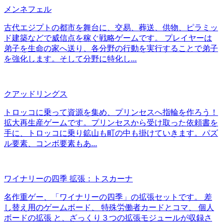
メンネフェル
古代エジプトの都市を舞台に、交易、葬送、供物、ピラミッ
ド建築などで威信点を稼ぐ戦略ゲームです。 プレイヤーは
弟子を生命の家へ送り、各分野の行動を実行することで弟子
を強化します。そして分野に特化し...
クアッドリングス
トロッコに乗って資源を集め、プリンセスへ指輪を作ろう！
拡大再生産ゲームです。プリンセスから受け取った依頼書を
手に、トロッコに乗り鉱山も町の中も掛けていきます。パズ
ル要素、コンボ要素もあ...
ワイナリーの四季 拡張：トスカーナ
名作重ゲー、「ワイナリーの四季」の拡張セットです。 差
し替え用のゲームボード、 特殊労働者カードとコマ、 個人
ボードの拡張 と、ざっくり３つの拡張モジュールが収録さ