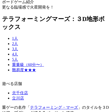
ボードゲーム紹介
更なる臨場感で火星開発を！
テラフォーミングマーズ：３D地形ボ
ックス
1人
2人
3人
4人
5人
重量級（60分〜）
難易度★★★
遊べる店舗
北千住店
立川店
重ゲーの名作「
テラフォーミング・マーズ
」のタイルを３D