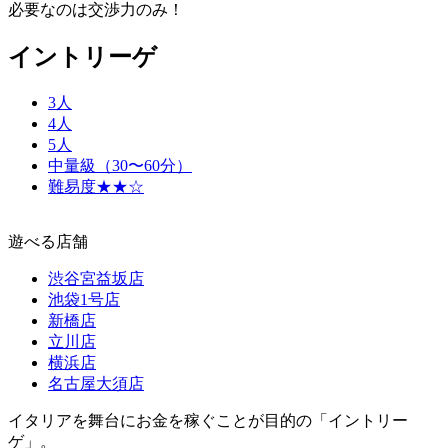
必要なのは交渉力のみ！
イントリーゲ
3人
4人
5人
中量級（30〜60分）
難易度★★☆
遊べる店舗
渋谷宮益坂店
池袋1号店
新橋店
立川店
横浜店
名古屋大須店
イタリアを舞台にお金を稼ぐことが目的の「イントリー
ゲ」。