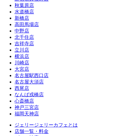
秋葉原店
水道橋店
新橋店
高田馬場店
中野店
北千住店
吉祥寺店
立川店
横浜店
川崎店
大宮店
名古屋駅西口店
名古屋大須店
西尾店
なんば戎橋店
心斎橋店
神戸三宮店
福岡天神店
ジェリージェリーカフェとは
店舗一覧・料金