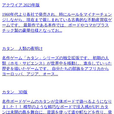
アクワイア 2023年版
1960年代より各社で発売され、時にルールをマイナーチェン
ジしながら、現在まで親しまれている古典的な不動産買収ゲ
ームです。 最新作である本作では、ボードやコマがプラス
チック製の豪華仕様となってお...
カタン 人類の夜明け
名作ゲーム「カタン」シリーズの独立拡張です。 初期の人
類（ホモ・サピエンス）が世界中を移動し、進歩していった
歴史を描いたゲームです。 自分たちの部族をアフリカから
ヨーロッパ、アジア、オース...
カタン 3D版
名作ボードゲームのカタンが立体ボードで遊べるようになり
ました！！ 模型のような精巧なボードで没入感がUP! カタ
ンは未開の島を舞台に、資源を使って道や町などを作り、発