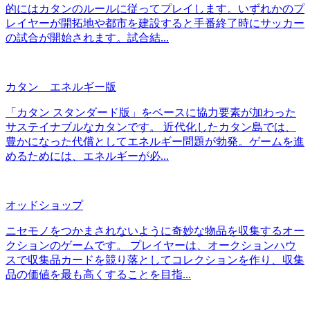
的にはカタンのルールに従ってプレイします。いずれかのプ
レイヤーが開拓地や都市を建設すると手番終了時にサッカー
の試合が開始されます。試合結...
カタン エネルギー版
「カタン スタンダード版」をベースに協力要素が加わった
サステイナブルなカタンです。 近代化したカタン島では、
豊かになった代償としてエネルギー問題が勃発。ゲームを進
めるためには、エネルギーが必...
オッドショップ
ニセモノをつかまされないように奇妙な物品を収集するオー
クションのゲームです。 プレイヤーは、オークションハウ
スで収集品カードを競り落としてコレクションを作り、収集
品の価値を最も高くすることを目指...