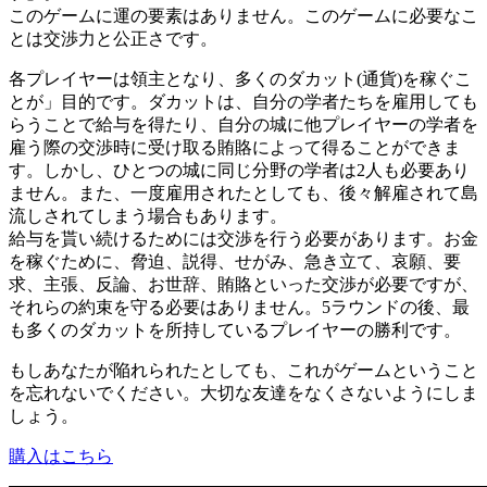
このゲームに運の要素はありません。このゲームに必要なこ
とは交渉力と公正さです。
各プレイヤーは領主となり、多くのダカット(通貨)を稼ぐこ
とが」目的です。ダカットは、自分の学者たちを雇用しても
らうことで給与を得たり、自分の城に他プレイヤーの学者を
雇う際の交渉時に受け取る賄賂によって得ることができま
す。しかし、ひとつの城に同じ分野の学者は2人も必要あり
ません。また、一度雇用されたとしても、後々解雇されて島
流しされてしまう場合もあります。
給与を貰い続けるためには交渉を行う必要があります。お金
を稼ぐために、脅迫、説得、せがみ、急き立て、哀願、要
求、主張、反論、お世辞、賄賂といった交渉が必要ですが、
それらの約束を守る必要はありません。5ラウンドの後、最
も多くのダカットを所持しているプレイヤーの勝利です。
もしあなたが陥れられたとしても、これがゲームということ
を忘れないでください。大切な友達をなくさないようにしま
しょう。
購入はこちら