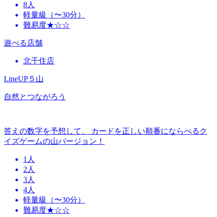
8人
軽量級（〜30分）
難易度★☆☆
遊べる店舗
北千住店
LineUP５山
自然とつながろう
答えの数字を予想して、 カードを正しい順番にならべるク
イズゲームの山バージョン！
1人
2人
3人
4人
軽量級（〜30分）
難易度★☆☆