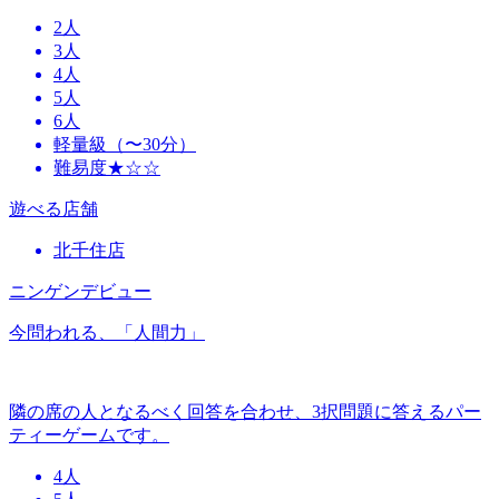
2人
3人
4人
5人
6人
軽量級（〜30分）
難易度★☆☆
遊べる店舗
北千住店
ニンゲンデビュー
今問われる、「人間力」
隣の席の人となるべく回答を合わせ、3択問題に答えるパー
ティーゲームです。
4人