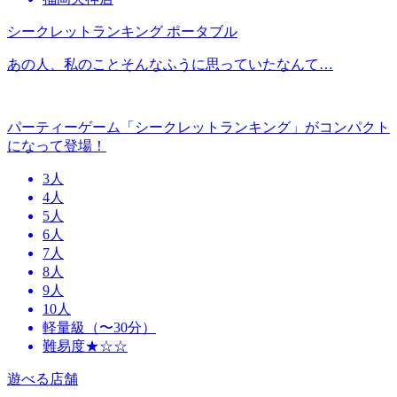
シークレットランキング ポータブル
あの人、私のことそんなふうに思っていたなんて…
パーティーゲーム「シークレットランキング」がコンパクト
になって登場！
3人
4人
5人
6人
7人
8人
9人
10人
軽量級（〜30分）
難易度★☆☆
遊べる店舗