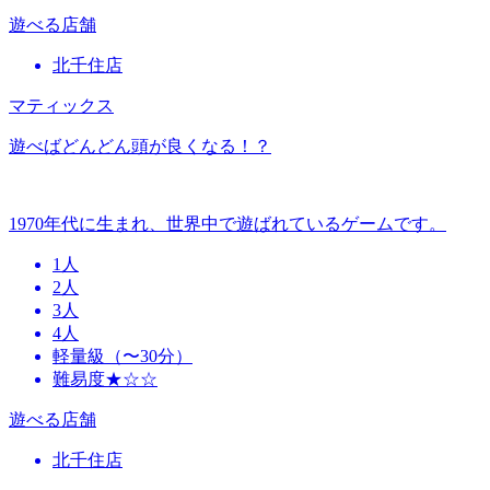
遊べる店舗
北千住店
マティックス
遊べばどんどん頭が良くなる！？
1970年代に生まれ、世界中で遊ばれているゲームです。
1人
2人
3人
4人
軽量級（〜30分）
難易度★☆☆
遊べる店舗
北千住店