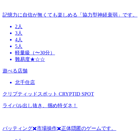
記憶力に自信が無くても楽しめる「協力型神経衰弱」です。
2人
3人
4人
5人
軽量級（〜30分）
難易度★☆☆
遊べる店舗
北千住店
クリプティッドスポット CRYPTID SPOT
ライバル出し抜き、掴め特ダネ！
バッティング✖️市場操作✖️正体隠匿のゲームです。