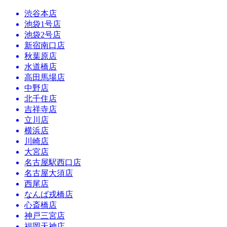
渋谷本店
池袋1号店
池袋2号店
新宿南口店
秋葉原店
水道橋店
高田馬場店
中野店
北千住店
吉祥寺店
立川店
横浜店
川崎店
大宮店
名古屋駅西口店
名古屋大須店
西尾店
なんば戎橋店
心斎橋店
神戸三宮店
福岡天神店