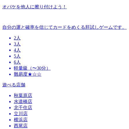
オバケを他人に擦り付けよう！
自分の運と確率を信じてカードをめくる肝試しゲームです。
2人
3人
4人
5人
6人
軽量級（〜30分）
難易度★☆☆
遊べる店舗
秋葉原店
水道橋店
北千住店
立川店
横浜店
西尾店