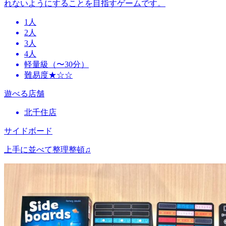
れないようにすることを目指すゲームです。
1人
2人
3人
4人
軽量級（〜30分）
難易度★☆☆
遊べる店舗
北千住店
サイドボード
上手に並べて整理整頓♫