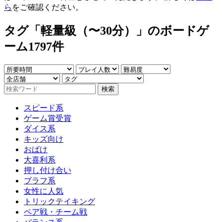
ら
をご確認ください。
タグ「軽量級（〜30分）」のボードゲ
ーム
1797件
スピード系
ゲーム賞受賞
ダイス系
キッズ向け
おばけ
大喜利系
押し付け合い
ブラフ系
女性に人気
トリックテイキング
ペア戦・チーム戦