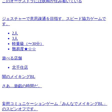
このオーケストラには妖精が住み着いている
ジェスチャーで意思疎通を目指す、スピード協力ゲームで
す。
2人
3人
軽量級（〜30分）
難易度★☆☆
遊べる店舗
北千住店
闇のメイキングBL
さあ…遊戯の時間だ。
妄想コミュニケーションゲーム「みんなでメイキングBL」
のスピンオフです。