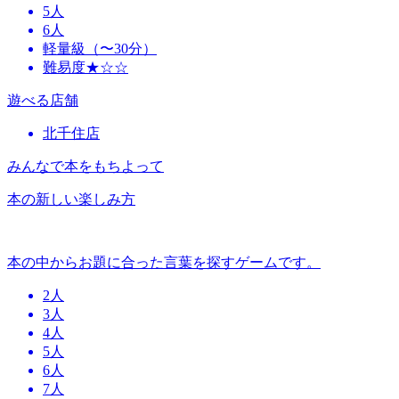
5人
6人
軽量級（〜30分）
難易度★☆☆
遊べる店舗
北千住店
みんなで本をもちよって
本の新しい楽しみ方
本の中からお題に合った言葉を探すゲームです。
2人
3人
4人
5人
6人
7人