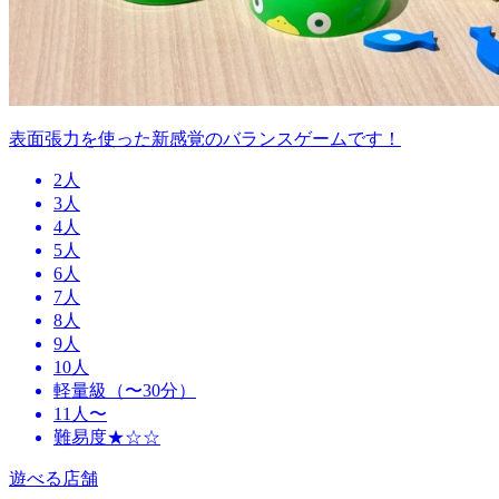
表面張力を使った新感覚のバランスゲームです！
2人
3人
4人
5人
6人
7人
8人
9人
10人
軽量級（〜30分）
11人〜
難易度★☆☆
遊べる店舗