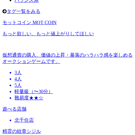
バランス系
タグ一覧をみる
モットコイン MOT COIN
もっと欲しい、もっと値上がりしてほしい
仮想通貨の購入、価値の上昇・暴落のハラハラ感を楽しめる
オークションゲームです。
3人
4人
5人
軽量級（〜30分）
難易度★★☆
遊べる店舗
北千住店
精霊の紋章シジル