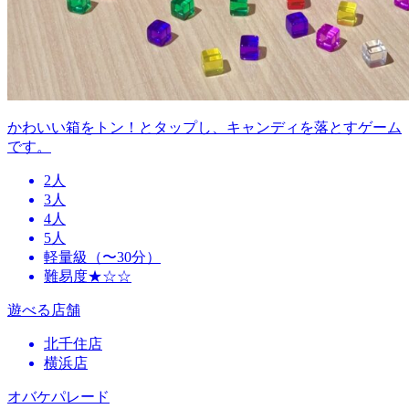
かわいい箱をトン！とタップし、キャンディを落とすゲーム
です。
2人
3人
4人
5人
軽量級（〜30分）
難易度★☆☆
遊べる店舗
北千住店
横浜店
オバケパレード