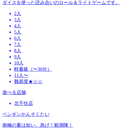
ダイスを使った読み合いのロール＆ライトゲームです。
2人
3人
4人
5人
6人
7人
8人
9人
10人
軽量級（〜30分）
11人〜
難易度★☆☆
遊べる店舗
北千住店
ペンギンかんそくたい
南極の夏は短い。急げ！観測隊！