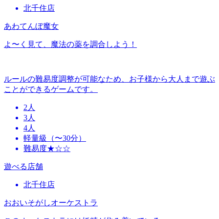
北千住店
あわてんぼ魔女
よ〜く見て、魔法の薬を調合しよう！
ルールの難易度調整が可能なため、お子様から大人まで遊ぶ
ことができるゲームです。
2人
3人
4人
軽量級（〜30分）
難易度★☆☆
遊べる店舗
北千住店
おおいそがしオーケストラ