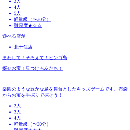
3人
4人
5人
軽量級（〜30分）
難易度★☆☆
遊べる店舗
北千住店
まわして！そろえて！ビンゴ島
探せお宝！見つけろ友だち！
楽園のような豊かな島を舞台としたキッズゲームです。布袋
からお宝を手探りで探そう！
2人
3人
4人
軽量級（〜30分）