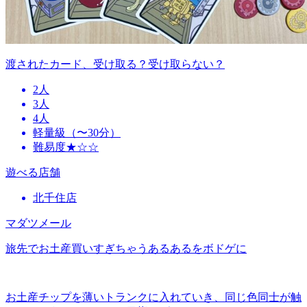
渡されたカード、受け取る？受け取らない？
2人
3人
4人
軽量級（〜30分）
難易度★☆☆
遊べる店舗
北千住店
マダツメール
旅先でお土産買いすぎちゃうあるあるをボドゲに
お土産チップを薄いトランクに入れていき、同じ色同士が触