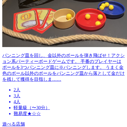
パンニング皿を回し、金以外のボールを弾き飛ばせ！アクシ
ョン系パーティーボードゲームです。 手番のプレイヤーは
ボールを3つパンニング皿に※パンニングします。 うまく金
色のボール以外のボールをパンニング皿から落として金だけ
を残して獲得を目指しま……
2人
3人
4人
軽量級（〜30分）
難易度★☆☆
遊べる店舗