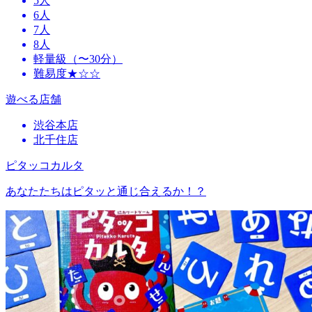
5人
6人
7人
8人
軽量級（〜30分）
難易度★☆☆
遊べる店舗
渋谷本店
北千住店
ピタッコカルタ
あなたたちはピタッと通じ合えるか！？