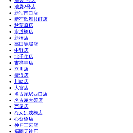
池袋1号店
池袋2号店
新宿南口店
新宿歌舞伎町店
秋葉原店
水道橋店
新橋店
高田馬場店
中野店
北千住店
吉祥寺店
立川店
横浜店
川崎店
大宮店
名古屋駅西口店
名古屋大須店
西尾店
なんば戎橋店
心斎橋店
神戸三宮店
福岡天神店