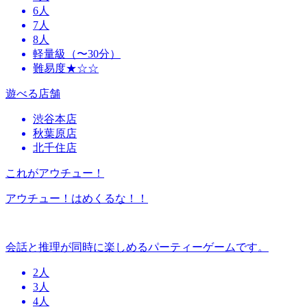
6人
7人
8人
軽量級（〜30分）
難易度★☆☆
遊べる店舗
渋谷本店
秋葉原店
北千住店
これがアウチュー！
アウチュー！はめくるな！！
会話と推理が同時に楽しめるパーティーゲームです。
2人
3人
4人