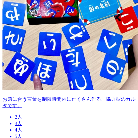
お題に合う言葉を制限時間内にたくさん作る、協力型のカル
タです。
2人
3人
4人
5人