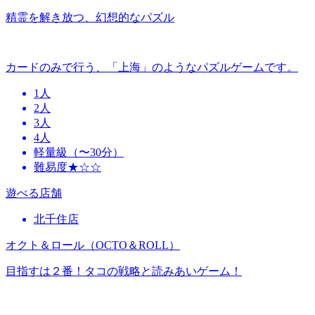
精霊を解き放つ、幻想的なパズル
カードのみで行う、「上海」のようなパズルゲームです。
1人
2人
3人
4人
軽量級（〜30分）
難易度★☆☆
遊べる店舗
北千住店
オクト＆ロール（OCTO＆ROLL）
目指すは２番！タコの戦略と読みあいゲーム！