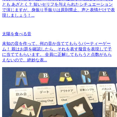
とも あざとく？ 短いセリフを与えられたシチュエーション
で演じますが、身振り手振りは原則禁止、声と表情だけで表
現しましょう！...
太陽を食べる音
未知の音を作って、何の音か当ててもらうパーティーゲー
ム！ 親はお題を確認したら、それを表す擬音を表現して子
に当ててもらいます。 全員に正解してもらうと点数がもら
えないので、絶妙な表...