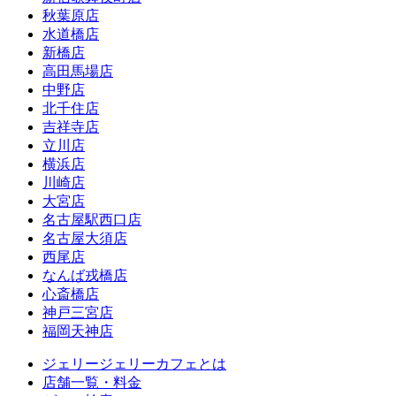
秋葉原店
水道橋店
新橋店
高田馬場店
中野店
北千住店
吉祥寺店
立川店
横浜店
川崎店
大宮店
名古屋駅西口店
名古屋大須店
西尾店
なんば戎橋店
心斎橋店
神戸三宮店
福岡天神店
ジェリージェリーカフェとは
店舗一覧・料金