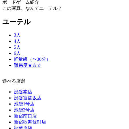
ボードゲーム紹介
この写真、なんてユーテル？
ユーテル
3人
4人
5人
6人
軽量級（〜30分）
難易度★☆☆
遊べる店舗
渋谷本店
渋谷宮益坂店
池袋1号店
池袋2号店
新宿南口店
新宿歌舞伎町店
秋葉原店