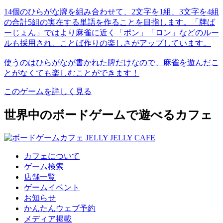
14個のひらがな牌を組み合わせて、2文字を1組、3文字を4組
の合計5組の実在する単語を作ることを目指します。「牌ば
ーじょん」ではより麻雀に近く「ポン」「ロン」などのルー
ルも採用され、ことば作りの楽しさがアップしています。
使うのはひらがなが書かれた牌だけなので、麻雀を遊んだこ
とがなくても楽しむことができます！
このゲームを詳しく見る
世界中のボードゲームで遊べるカフェ
カフェについて
ゲーム検索
店舗一覧
ゲームイベント
お知らせ
かんたんウェブ予約
メディア掲載