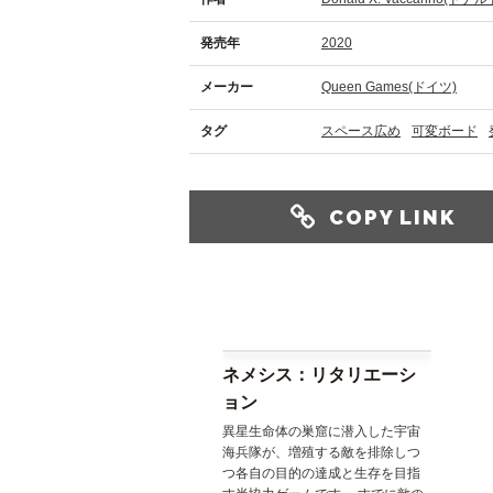
発売年
2020
メーカー
Queen Games(ドイツ)
タグ
スペース広め
可変ボード
COPY LINK
ネメシス：リタリエーシ
ョン
異星生命体の巣窟に潜入した宇宙
海兵隊が、増殖する敵を排除しつ
つ各自の目的の達成と生存を目指