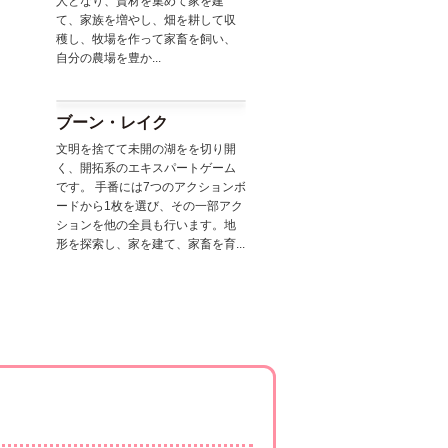
人となり、資材を集めて家を建
て、家族を増やし、畑を耕して収
穫し、牧場を作って家畜を飼い、
自分の農場を豊か...
ブーン・レイク
文明を捨てて未開の湖をを切り開
く、開拓系のエキスパートゲーム
です。 手番には7つのアクションボ
ードから1枚を選び、その一部アク
ションを他の全員も行います。地
形を探索し、家を建て、家畜を育...