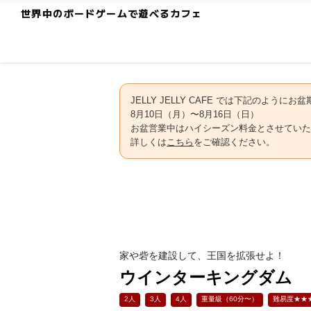
世界中のボードゲームで遊べるカフェ
JELLY JELLY CAFE では下記のよう
8月10日（月）〜8月16日（日）
お盆営業中はハイシーズン料金とさせていた
詳しくは
こちら
をご確認ください。
家や砦を建設して、王国を拡張せよ！
ウインターキングダム
2人
3人
4人
重量級（60分〜）
難易度★★