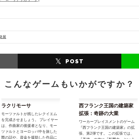
発展
𝕏
POST
こんなゲームもいかがですか？
ラクリモーサ
西フランク王国の建築家
拡張：奇跡の大業
モーツァルトが残したレクイエム
を完成させましょう。 プレイヤー
ワーカープレイスメントのゲーム
は、作曲家の後援者となり、モー
『西フランク王国の建築家』の拡
ツァルトとヨーロッパ中を旅した
張、第2弾です。 この拡張では、
際の話や、資金を援助した作品に