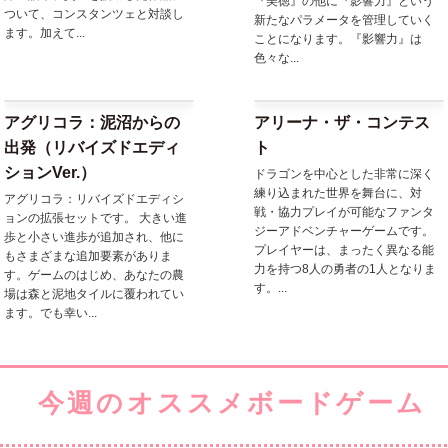
『美徳』の他に『影響力』という
ついて、コンスタンツェと対談し
新たなパラメータを管理していく
ます。加えて...
ことになります。『影響力』は
色々な...
アグリコラ：泥沼からの
アリーナ・ザ・コンテス
出発（リバイズドエディ
ト
ションVer.）
ドラゴンを中心とした非常に深く
練り込まれた世界を舞台に、対
アグリコラ：リバイズドエディシ
戦・協力プレイが可能なファンタ
ョンの拡張セットです。 大きい進
ジーアドベンチャーゲームです。
歩と小さい進歩が追加され、他に
プレイヤーは、まったく異なる能
もさまざまな追加要素がありま
力を持つ8人の勇者の1人となりま
す。ゲームのはじめ、あなたの農
す。...
場は森と泥地タイルに覆われてい
ます。でも幸い...