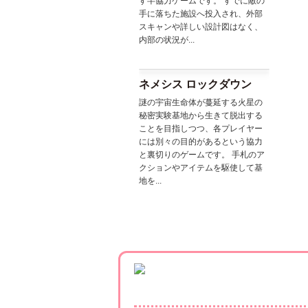
す半協力ゲームです。 すでに敵の
手に落ちた施設へ投入され、外部
スキャンや詳しい設計図はなく、
内部の状況が...
ネメシス ロックダウン
謎の宇宙生命体が蔓延する火星の
秘密実験基地から生きて脱出する
ことを目指しつつ、各プレイヤー
には別々の目的があるという協力
と裏切りのゲームです。 手札のア
クションやアイテムを駆使して基
地を...