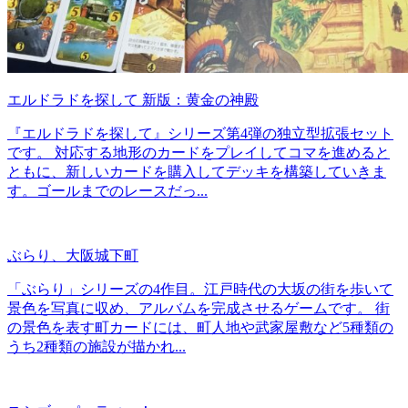
エルドラドを探して 新版：黄金の神殿
『エルドラドを探して』シリーズ第4弾の独立型拡張セット
です。 対応する地形のカードをプレイしてコマを進めると
ともに、新しいカードを購入してデッキを構築していきま
す。ゴールまでのレースだっ...
ぶらり、大阪城下町
「ぶらり」シリーズの4作目。江戸時代の大坂の街を歩いて
景色を写真に収め、アルバムを完成させるゲームです。 街
の景色を表す町カードには、町人地や武家屋敷など5種類の
うち2種類の施設が描かれ...