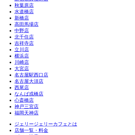
秋葉原店
水道橋店
新橋店
高田馬場店
中野店
北千住店
吉祥寺店
立川店
横浜店
川崎店
大宮店
名古屋駅西口店
名古屋大須店
西尾店
なんば戎橋店
心斎橋店
神戸三宮店
福岡天神店
ジェリージェリーカフェとは
店舗一覧・料金