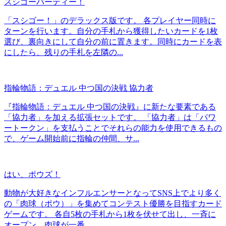
スシゴーパーティー！
「スシゴー！」のデラックス版です。 各プレイヤー同時に
ターンを行います。自分の手札から獲得したいカードを1枚
選び、裏向きにして自分の前に置きます。同時にカードを表
にしたら、残りの手札を左隣の...
指輪物語：デュエル 中つ国の決戦 協力者
『指輪物語：デュエル 中つ国の決戦』に新たな要素である
「協力者」を加える拡張セットです。 「協力者」は「パワ
ートークン」を支払うことでそれらの能力を使用できるもの
で、ゲーム開始前に指輪の仲間、サ...
はい、ポウズ！
動物が大好きなインフルエンサーとなってSNS上でより多く
の「肉球（ポウ）」を集めてコンテスト優勝を目指すカード
ゲームです。 各自5枚の手札から1枚を伏せて出し、一斉に
オープン。肉球が一番...