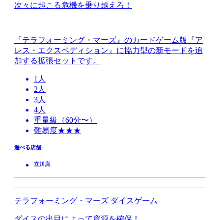
次々に起こる危機を乗り越えろ！
『テラフォーミング・マーズ』のカードゲーム版『ア
レス・エクスペディション』に協力型の新モードを追
加する拡張セットです。
1人
2人
3人
4人
重量級（60分〜）
難易度★★★
遊べる店舗
立川店
テラフォーミング・マーズ ダイスゲーム
ダイスの出目によって資源を確保！