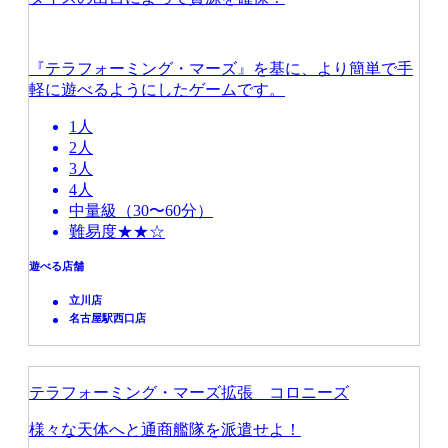
『テラフォーミング・マーズ』を基に、より簡単で手
軽に遊べるようにしたゲームです。
1人
2人
3人
4人
中量級（30〜60分）
難易度★★☆
遊べる店舗
立川店
名古屋駅西口店
テラフォーミング・マーズ拡張 コロニーズ
様々な天体へと通商艦隊を派遣せよ！