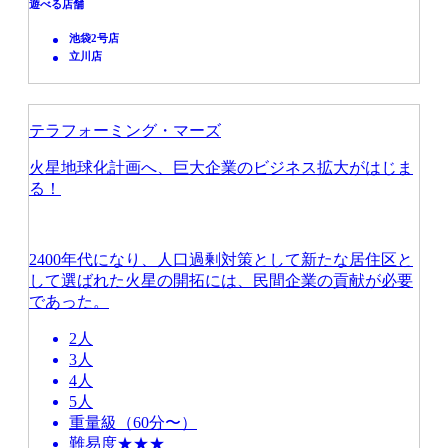
遊べる店舗
池袋2号店
立川店
テラフォーミング・マーズ
火星地球化計画へ、巨大企業のビジネス拡大がはじま
る！
2400年代になり、人口過剰対策として新たな居住区と
して選ばれた火星の開拓には、民間企業の貢献が必要
であった。
2人
3人
4人
5人
重量級（60分〜）
難易度★★★