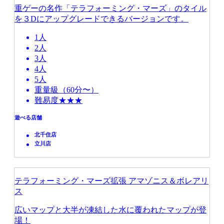
重ゲーの名作「テラフォーミング・マーズ」のタイル
を３Dにアップグレードできるバージョンです。
1人
2人
3人
4人
5人
重量級（60分〜）
難易度★★★
遊べる店舗
北千住店
立川店
テラフォーミング・マーズ拡張 アマゾニス＆ボレアリ
ス
広いマップと大半が凍結した水に覆われたマップが登
場！