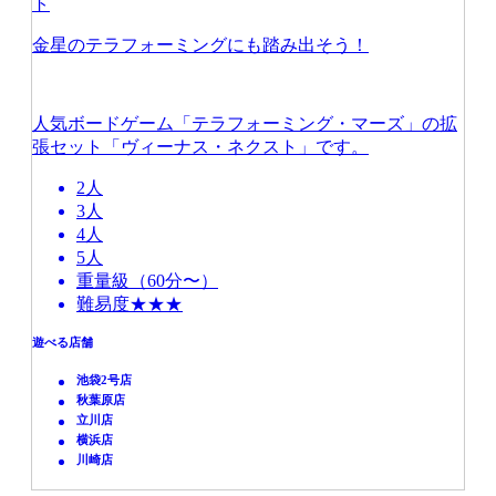
ト
金星のテラフォーミングにも踏み出そう！
人気ボードゲーム「テラフォーミング・マーズ」の拡
張セット「ヴィーナス・ネクスト」です。
2人
3人
4人
5人
重量級（60分〜）
難易度★★★
遊べる店舗
池袋2号店
秋葉原店
立川店
横浜店
川崎店