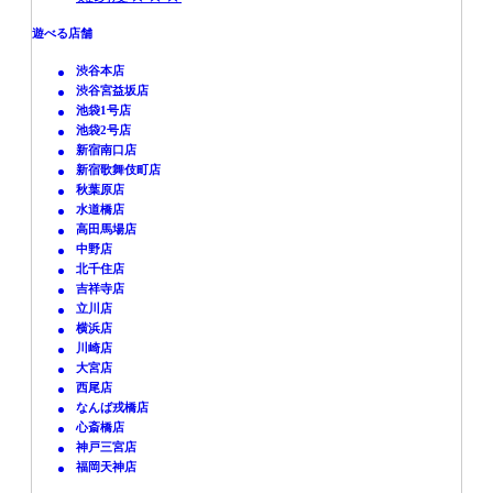
遊べる店舗
渋谷本店
渋谷宮益坂店
池袋1号店
池袋2号店
新宿南口店
新宿歌舞伎町店
秋葉原店
水道橋店
高田馬場店
中野店
北千住店
吉祥寺店
立川店
横浜店
川崎店
大宮店
西尾店
なんば戎橋店
心斎橋店
神戸三宮店
福岡天神店