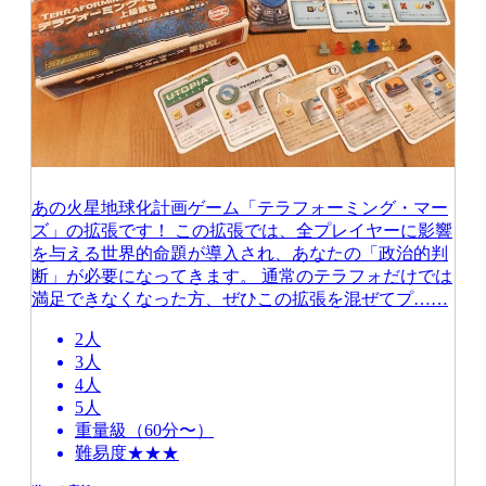
あの火星地球化計画ゲーム「テラフォーミング・マー
ズ」の拡張です！ この拡張では、全プレイヤーに影響
を与える世界的命題が導入され、あなたの「政治的判
断」が必要になってきます。 通常のテラフォだけでは
満足できなくなった方、ぜひこの拡張を混ぜてプ……
2人
3人
4人
5人
重量級（60分〜）
難易度★★★