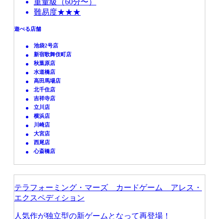
重量級（60分〜）
難易度★★★
遊べる店舗
池袋2号店
新宿歌舞伎町店
秋葉原店
水道橋店
高田馬場店
北千住店
吉祥寺店
立川店
横浜店
川崎店
大宮店
西尾店
心斎橋店
テラフォーミング・マーズ カードゲーム アレス・
エクスペディション
人気作が独立型の新ゲームとなって再登場！