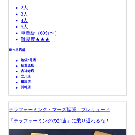
2人
3人
4人
5人
重量級（60分〜）
難易度★★★
遊べる店舗
池袋2号店
秋葉原店
吉祥寺店
立川店
横浜店
川崎店
テラフォーミング・マーズ拡張 プレリュード
「テラフォーミングの加速」に乗り遅れるな！