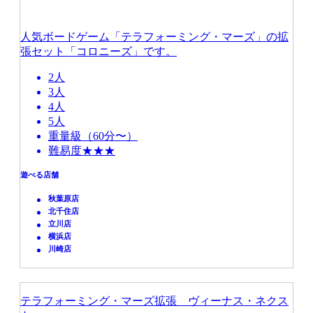
人気ボードゲーム「テラフォーミング・マーズ」の拡
張セット「コロニーズ」です。
2人
3人
4人
5人
重量級（60分〜）
難易度★★★
遊べる店舗
秋葉原店
北千住店
立川店
横浜店
川崎店
テラフォーミング・マーズ拡張 ヴィーナス・ネクス