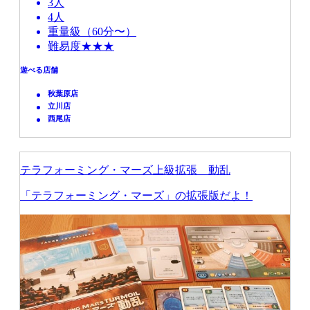
3人
4人
重量級（60分〜）
難易度★★★
遊べる店舗
秋葉原店
立川店
西尾店
テラフォーミング・マーズ上級拡張 動乱
「テラフォーミング・マーズ」の拡張版だよ！