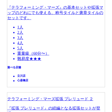
『テラフォーミング・マーズ』の基本セットや拡張マ
ップのどれにでも使える、称号タイルと褒章タイルの
セットです。
1人
2人
3人
4人
5人
重量級（60分〜）
難易度★★★
遊べる店舗
立川店
心斎橋店
テラフォーミング・マーズ拡張 プレリュード ２
『拡張 プレリュード』の続編となる拡張セットが登