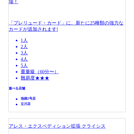
場！
「プレリュード・カード」に、新たに25種類の強力な
カードが追加されます!
1人
2人
3人
4人
5人
重量級（60分〜）
難易度★★★
遊べる店舗
池袋2号店
立川店
アレス・エクスペディション拡張 クライシス