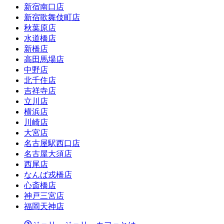
新宿南口店
新宿歌舞伎町店
秋葉原店
水道橋店
新橋店
高田馬場店
中野店
北千住店
吉祥寺店
立川店
横浜店
川崎店
大宮店
名古屋駅西口店
名古屋大須店
西尾店
なんば戎橋店
心斎橋店
神戸三宮店
福岡天神店