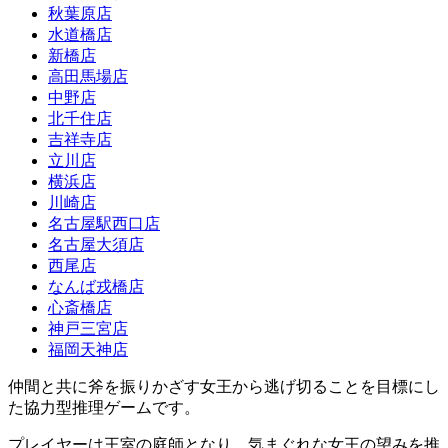
秋葉原店
水道橋店
新橋店
高田馬場店
中野店
北千住店
吉祥寺店
立川店
横浜店
川崎店
名古屋駅西口店
名古屋大須店
西尾店
なんば戎橋店
心斎橋店
神戸三宮店
福岡天神店
仲間と共に斧を振りかざす女王から逃げ切ることを目標にし
た協力型推理ゲームです。
プレイヤーは王室の庭師となり、気まぐれな女王の望みを推