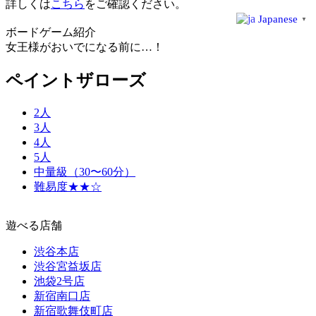
詳しくは
こちら
をご確認ください。
Japanese
▼
ボードゲーム紹介
女王様がおいでになる前に…！
ペイントザローズ
2人
3人
4人
5人
中量級（30〜60分）
難易度★★☆
遊べる店舗
渋谷本店
渋谷宮益坂店
池袋2号店
新宿南口店
新宿歌舞伎町店