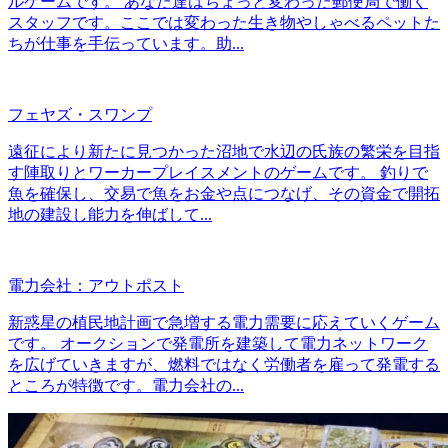
ルゲームです。 あなた達はちょっと変わった郵便局で働く
スタッフです。ここでは変わった生き物やしゃべるペットた
ちが仕事を手伝っています。助...
フェヤズ・スワンプ
遠征により新たに見つかった沼地で水辺の氏族の繁栄を目指
す陣取りとワーカープレイスメントのゲームです。 釣りで
魚を確保し、交易で魚をお金や点につなげ、その資金で開拓
地の建設し能力を伸ばして...
電力会社：アウトポスト
新惑星の植民地計画で急増する電力需要に応えていくゲーム
です。 オークションで発電所を建築して電力ネットワーク
を広げていきますが、燃料ではなく労働者を雇って発電する
ところが特徴です。電力会社の...