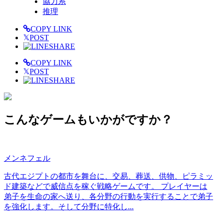
協力系
推理
COPY LINK
𝕏
POST
SHARE
COPY LINK
𝕏
POST
SHARE
こんなゲームもいかがですか？
メンネフェル
古代エジプトの都市を舞台に、交易、葬送、供物、ピラミッ
ド建築などで威信点を稼ぐ戦略ゲームです。 プレイヤーは
弟子を生命の家へ送り、各分野の行動を実行することで弟子
を強化します。そして分野に特化し...