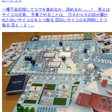
ピーナッツ
一攫千金目指してコマを進めるか、諦めるか……！ 答えは
サイコロ次第。 手番でやることは、 ①０から５の目が書か
れた白いサイコロを１つ振る ②白いサイコロを同時に２つ
振る ③１・２・...