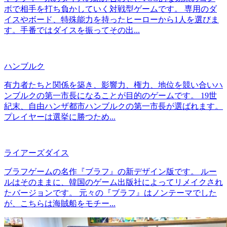
ボで相手を打ち負かしていく対戦型ゲームです。 専用のダ
イスやボード、特殊能力を持ったヒーローから1人を選びま
す。手番ではダイスを振ってその出...
ハンブルク
有力者たちと関係を築き、影響力、権力、地位を競い合いハ
ンブルクの第一市長になることが目的のゲームです。 19世
紀末、自由ハンザ都市ハンブルクの第一市長が選ばれます。
プレイヤーは選挙に勝つため...
ライアーズダイス
ブラフゲームの名作『ブラフ』の新デザイン版です。 ルー
ルはそのままに、韓国のゲーム出版社によってリメイクされ
たバージョンです。 元々の『ブラフ』はノンテーマでした
が、こちらは海賊船をモチー...