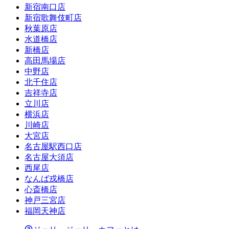
新宿南口店
新宿歌舞伎町店
秋葉原店
水道橋店
新橋店
高田馬場店
中野店
北千住店
吉祥寺店
立川店
横浜店
川崎店
大宮店
名古屋駅西口店
名古屋大須店
西尾店
なんば戎橋店
心斎橋店
神戸三宮店
福岡天神店