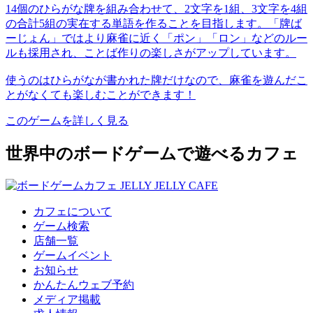
14個のひらがな牌を組み合わせて、2文字を1組、3文字を4組
の合計5組の実在する単語を作ることを目指します。「牌ば
ーじょん」ではより麻雀に近く「ポン」「ロン」などのルー
ルも採用され、ことば作りの楽しさがアップしています。
使うのはひらがなが書かれた牌だけなので、麻雀を遊んだこ
とがなくても楽しむことができます！
このゲームを詳しく見る
世界中のボードゲームで遊べるカフェ
カフェについて
ゲーム検索
店舗一覧
ゲームイベント
お知らせ
かんたんウェブ予約
メディア掲載