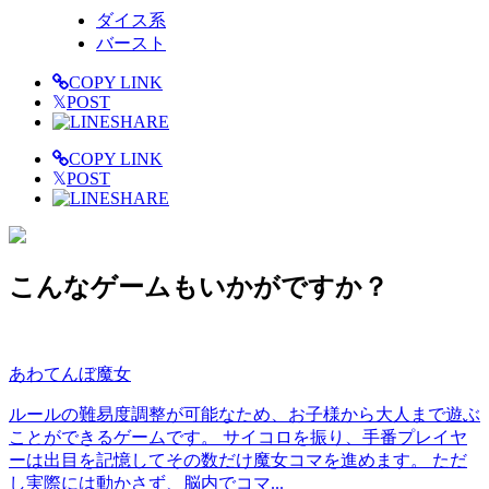
ダイス系
バースト
COPY LINK
𝕏
POST
SHARE
COPY LINK
𝕏
POST
SHARE
こんなゲームもいかがですか？
あわてんぼ魔女
ルールの難易度調整が可能なため、お子様から大人まで遊ぶ
ことができるゲームです。 サイコロを振り、手番プレイヤ
ーは出目を記憶してその数だけ魔女コマを進めます。 ただ
し実際には動かさず、脳内でコマ...