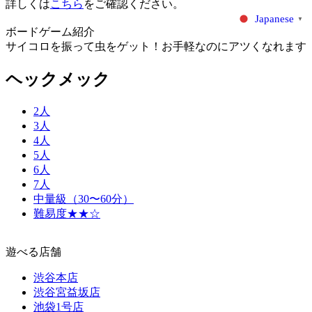
詳しくは
こちら
をご確認ください。
Japanese
▼
ボードゲーム紹介
サイコロを振って虫をゲット！お手軽なのにアツくなれます
ヘックメック
2人
3人
4人
5人
6人
7人
中量級（30〜60分）
難易度★★☆
遊べる店舗
渋谷本店
渋谷宮益坂店
池袋1号店