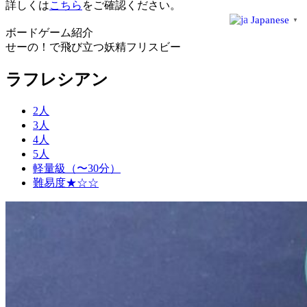
詳しくは
こちら
をご確認ください。
Japanese
▼
ボードゲーム紹介
せーの！で飛び立つ妖精フリスビー
ラフレシアン
2人
3人
4人
5人
軽量級（〜30分）
難易度★☆☆