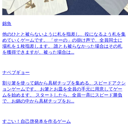
錦魚
他のひとと被らないように札を指差し、役になるよう札を集
めていくゲームです。 「せーの」の掛け声で、全員同士に
場札を１枚指差します。 誰とも被らなかった場合はその札
を獲得できますが、被った場合は...
ナベブギョー
割り箸を使って鍋から具材チップを集める、スピードアクシ
ョンゲームです。 お箸とお皿を全員の手元に用意してゲー
ムを始めます。 スタートしたら、全員一斉にスピード勝負
で、お鍋の中から具材チップをお...
すごい！自己啓発本を作るゲーム