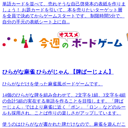
単語カードを並べて、売れそうな自己啓発本の表紙を作りま
しょう！ お題カードを引いて、本を売りたいターゲット層
を全員で決めてからゲームスタートです。 制限時間5分で、
自分の手元の表紙シート上に自...
ひらがな麻雀 ひらがじゃん 【牌ばーじょん】
ひらがなだけを使った麻雀風ボードゲームです。
14個のひらがな牌を組み合わせて、2文字を1組、3文字を4組
の合計5組の実在する単語を作ることを目指します。「牌ば
ーじょん」ではより麻雀に近く「ポン」「ロン」などのルー
ルも採用され、ことば作りの楽しさがアップしています。
使うのはひらがなが書かれた牌だけなので、麻雀を遊んだこ