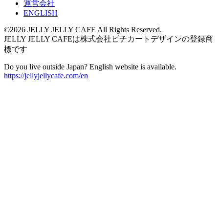
運営会社
ENGLISH
©2026 JELLY JELLY CAFE All Rights Reserved.
JELLY JELLY CAFEは株式会社ピチカートデザインの登録商
標です
Do you live outside Japan? English website is available.
https://jellyjellycafe.com/en