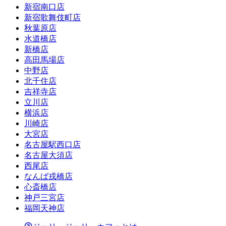
新宿南口店
新宿歌舞伎町店
秋葉原店
水道橋店
新橋店
高田馬場店
中野店
北千住店
吉祥寺店
立川店
横浜店
川崎店
大宮店
名古屋駅西口店
名古屋大須店
西尾店
なんば戎橋店
心斎橋店
神戸三宮店
福岡天神店