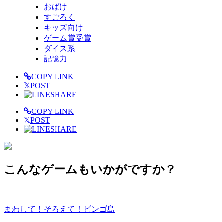
おばけ
すごろく
キッズ向け
ゲーム賞受賞
ダイス系
記憶力
COPY LINK
𝕏
POST
SHARE
COPY LINK
𝕏
POST
SHARE
こんなゲームもいかがですか？
まわして！そろえて！ビンゴ島