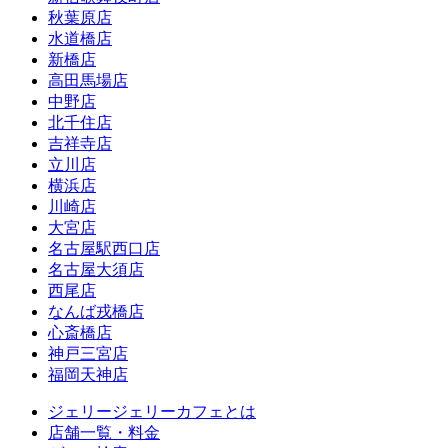
秋葉原店
水道橋店
新橋店
高田馬場店
中野店
北千住店
吉祥寺店
立川店
横浜店
川崎店
大宮店
名古屋駅西口店
名古屋大須店
西尾店
なんば戎橋店
心斎橋店
神戸三宮店
福岡天神店
ジェリージェリーカフェとは
店舗一覧・料金