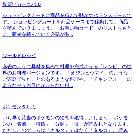
爆買いカーニバル
ショッピングカートに商品を積んで動かすバランスゲームで
す。 ショッピングカートを商品ケースまで移動して、商品
を積んでいきましょう。「お買い物カード」のリストをもと
に、商品を積んでいく必要があ...
ワールドレシピ
麻雀のように具材を集めて料理を完成させる「レシピ」の世
界のお料理バージョンです。 「えびシュウマイ」のような
ご家庭で見たことのあるような料理や、「チキンフォー」の
ような中々お目にかからない料...
ポケモンタルカ
いち早く該当のポケモンの絵札を獲得しましょう。 ポケモ
ンの「名前」「特徴」「分類」「技」が読み札となります。
ただしこのゲームは「カルタ」ではなく「タルカ」。 読み