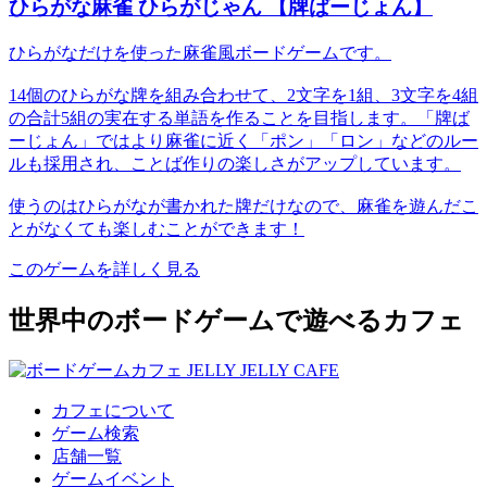
ひらがな麻雀 ひらがじゃん 【牌ばーじょん】
ひらがなだけを使った麻雀風ボードゲームです。
14個のひらがな牌を組み合わせて、2文字を1組、3文字を4組
の合計5組の実在する単語を作ることを目指します。「牌ば
ーじょん」ではより麻雀に近く「ポン」「ロン」などのルー
ルも採用され、ことば作りの楽しさがアップしています。
使うのはひらがなが書かれた牌だけなので、麻雀を遊んだこ
とがなくても楽しむことができます！
このゲームを詳しく見る
世界中のボードゲームで遊べるカフェ
カフェについて
ゲーム検索
店舗一覧
ゲームイベント