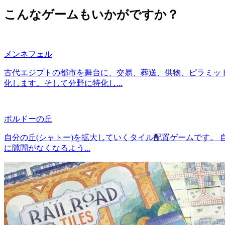
こんなゲームもいかがですか？
メンネフェル
古代エジプトの都市を舞台に、交易、葬送、供物、ピラミッ
化します。そして分野に特化し...
ボルドーの丘
自分の丘(シャトー)を拡大していくタイル配置ゲームです。
に隙間がなくなるよう...