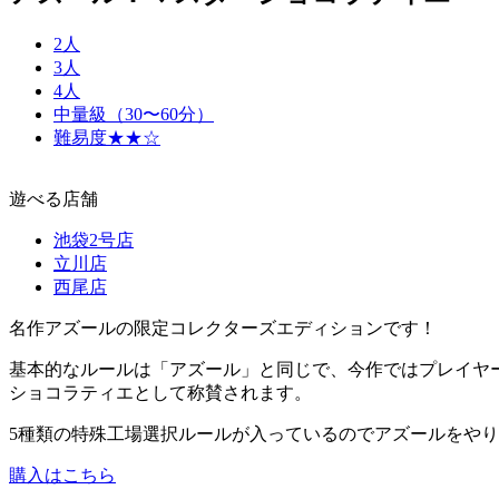
2人
3人
4人
中量級（30〜60分）
難易度★★☆
遊べる店舗
池袋2号店
立川店
西尾店
名作アズールの限定コレクターズエディションです！
基本的なルールは「アズール」と同じで、今作ではプレイヤ
ショコラティエとして称賛されます。
5種類の特殊工場選択ルールが入っているのでアズールをや
購入はこちら