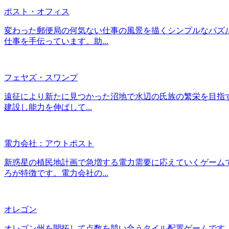
ポスト・オフィス
変わった郵便局の何気ない仕事の風景を描くシンプルなパズ
仕事を手伝っています。助...
フェヤズ・スワンプ
遠征により新たに見つかった沼地で水辺の氏族の繁栄を目指
建設し能力を伸ばして...
電力会社：アウトポスト
新惑星の植民地計画で急増する電力需要に応えていくゲーム
ろが特徴です。電力会社の...
オレゴン
オレゴン州を開拓して点数を競い合うタイル配置ゲームです