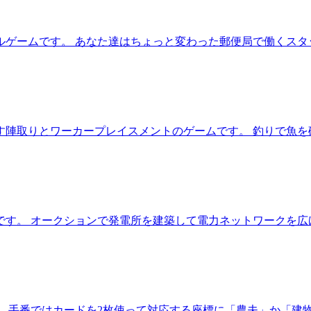
ルゲームです。 あなた達はちょっと変わった郵便局で働くスタ
す陣取りとワーカープレイスメントのゲームです。 釣りで魚を
です。 オークションで発電所を建築して電力ネットワークを広
。 手番ではカードを2枚使って対応する座標に「農夫」か「建