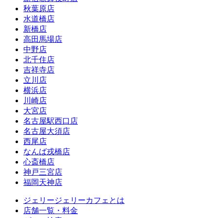
秋葉原店
水道橋店
新橋店
高田馬場店
中野店
北千住店
吉祥寺店
立川店
横浜店
川崎店
大宮店
名古屋駅西口店
名古屋大須店
西尾店
なんば戎橋店
心斎橋店
神戸三宮店
福岡天神店
ジェリージェリーカフェとは
店舗一覧・料金