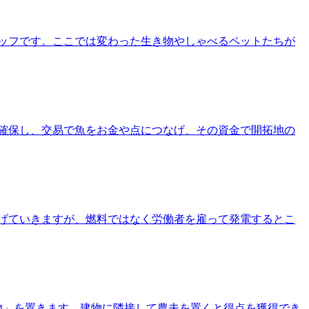
ッフです。ここでは変わった生き物やしゃべるペットたちが
確保し、交易で魚をお金や点につなげ、その資金で開拓地の
げていきますが、燃料ではなく労働者を雇って発電するとこ
物」を置きます。建物に隣接して農夫を置くと得点を獲得でき