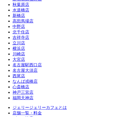
秋葉原店
水道橋店
新橋店
高田馬場店
中野店
北千住店
吉祥寺店
立川店
横浜店
川崎店
大宮店
名古屋駅西口店
名古屋大須店
西尾店
なんば戎橋店
心斎橋店
神戸三宮店
福岡天神店
ジェリージェリーカフェとは
店舗一覧・料金