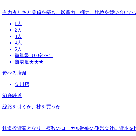
有力者たちと関係を築き、影響力、権力、地位を競い合いハ
1人
2人
3人
4人
5人
重量級（60分〜）
難易度★★★
遊べる店舗
立川店
箱庭鉄道
線路を引くか、株を買うか
鉄道投資家となり、複数のローカル路線の運営会社に資本を