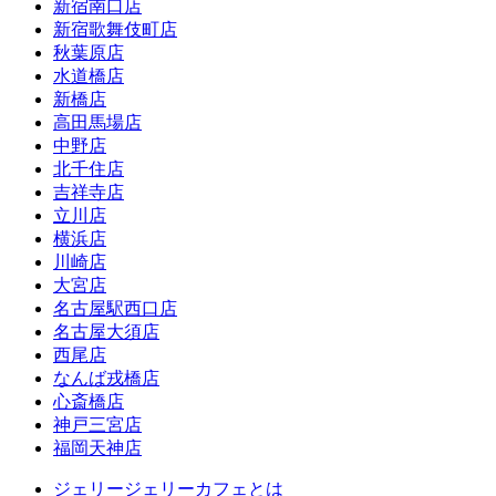
新宿南口店
新宿歌舞伎町店
秋葉原店
水道橋店
新橋店
高田馬場店
中野店
北千住店
吉祥寺店
立川店
横浜店
川崎店
大宮店
名古屋駅西口店
名古屋大須店
西尾店
なんば戎橋店
心斎橋店
神戸三宮店
福岡天神店
ジェリージェリーカフェとは