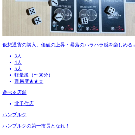
仮想通貨の購入、価値の上昇・暴落のハラハラ感を楽しめる
3人
4人
5人
軽量級（〜30分）
難易度★★☆
遊べる店舗
北千住店
ハンブルク
ハンブルクの第一市長となれ！