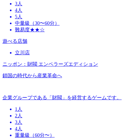
3人
4人
5人
中量級（30〜60分）
難易度★★☆
遊べる店舗
立川店
ニッポン：財閥 エンペラーズエディション
鎖国の時代から産業革命へ
企業グループである「財閥」を経営するゲームです。
1人
2人
3人
4人
重量級（60分〜）