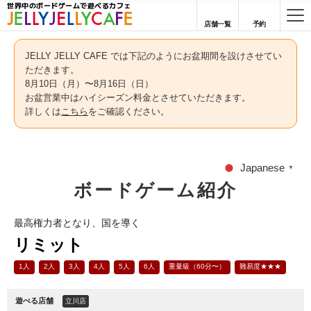
世界中のボードゲームで遊べるカフェ
店舗一覧
予約
JELLY JELLY CAFE では下記のようにお盆期間を設けさせてい
ただきます。
8月10日（月）〜8月16日（日）
お盆営業中はハイシーズン料金とさせていただきます。
詳しくは
こちら
をご確認ください。
Japanese
▼
ボードゲーム紹介
最高権力者となり、国を導く
リミット
1人
2人
3人
4人
5人
6人
重量級（60分〜）
難易度★★★
遊べる店舗
立川店