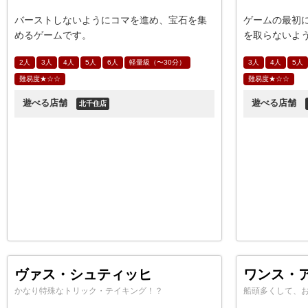
バーストしないようにコマを進め、宝石を集
ゲームの最初
めるゲームです。
を取らないよ
ングのゲーム
2人
3人
4人
5人
6人
軽量級（〜30分）
3人
4人
5人
難易度★☆☆
難易度★☆☆
遊べる店舗
遊べる店舗
北千住店
ヴァス・シュティッヒ
ワンス・
かなり特殊なトリック・テイキング！？
船頭多くして、