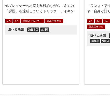
他プレイヤーの思惑を見極めながら、多くの
「ワンス・ア
「課題」を達成していくトリック・テイキン
ヤー自身が語
グゲームです。
れた人物や物
3人
4人
重量級（60分〜）
難易度★★☆
2人
3人
4人
作るゲームで
難易度★☆☆
遊べる店舗
渋谷本店
立川店
遊べる店舗
新橋店
横浜店