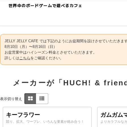
世界中のボードゲームで遊べるカフェ
JELLY JELLY CAFE では下記のようにお盆期間を設けさせていただきま
8月10日（月）〜8月16日（日）
お盆営業中はハイシーズン料金とさせていただきます。
詳しくは
こちら
をご確認ください。
メーカーが「HUCH! & fri
表示切り替え
キーフラワー
ガムガム
競り、拡大、ワープレ、いろんな要素が絡み合う！
よりカラフルな