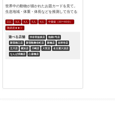
世界中の動物が描かれたお題カードを見て、
生息地域・体重・体長などを推測して当てる
ゲーム「ファウナ」。見たこともない様々な
2人
3人
4人
5人
6人
中量級（30〜60分）
種類の動物のカードが特徴的なボードゲーム
難易度★★☆
です。
遊べる店舗
渋谷宮益坂店
池袋2号店
新宿南口店
新宿歌舞伎町店
新橋店
吉祥寺店
立川店
横浜店
川崎店
大宮店
名古屋大須店
なんば戎橋店
心斎橋店