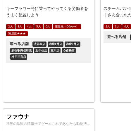
キーフラワー号に乗ってやってくる労働者を
スチームパン
うまく配置しよう！
くさん含まれ
「ガムガムマ
2人
3人
4人
5人
6人
重量級（60分〜）
2人
3人
4人
難易度★★★
遊べる店舗
遊べる店舗
渋谷本店
池袋1号店
池袋2号店
新宿歌舞伎町店
北千住店
立川店
心斎橋店
神戸三宮店
ファウナ
世界の珍獣の情報当てゲームこれであなたも動物博士…！？