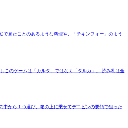
庭で見たことのあるような料理や、「チキンフォー」のよう
しこのゲームは「カルタ」ではなく「タルカ」。 読み札は全
の中から１つ選び、箱の上に乗せてデコピンの要領で狙った