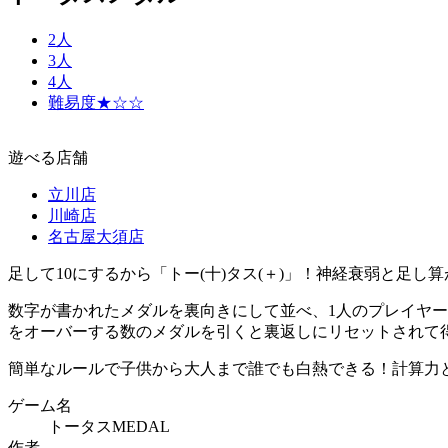
2人
3人
4人
難易度★☆☆
遊べる店舗
立川店
川崎店
名古屋大須店
足して10にするから「トー(十)タス(＋)」！神経衰弱と足
数字が書かれたメダルを裏向きにして並べ、1人のプレイヤー
をオーバーする数のメダルを引くと裏返しにリセットされて
簡単なルールで子供から大人まで誰でも白熱できる！計算力
ゲーム名
トータスMEDAL
作者