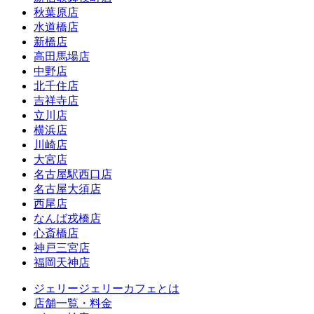
秋葉原店
水道橋店
新橋店
高田馬場店
中野店
北千住店
吉祥寺店
立川店
横浜店
川崎店
大宮店
名古屋駅西口店
名古屋大須店
西尾店
なんば戎橋店
心斎橋店
神戸三宮店
福岡天神店
ジェリージェリーカフェとは
店舗一覧・料金