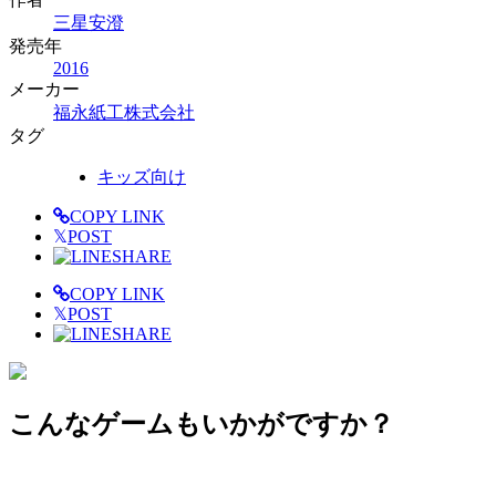
三星安澄
発売年
2016
メーカー
福永紙工株式会社
タグ
キッズ向け
COPY LINK
𝕏
POST
SHARE
COPY LINK
𝕏
POST
SHARE
こんなゲームもいかがですか？