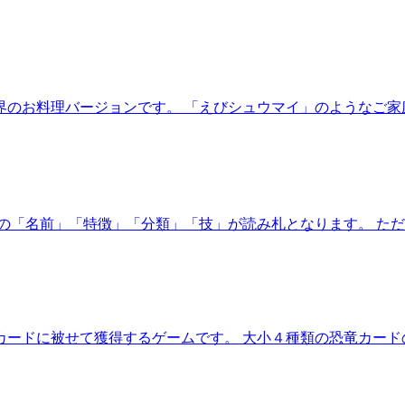
界のお料理バージョンです。 「えびシュウマイ」のようなご家
の「名前」「特徴」「分類」「技」が読み札となります。 ただ
カードに被せて獲得するゲームです。 大小４種類の恐竜カード