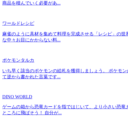
商品を積んでいく必要があ...
ワールドレシピ
麻雀のように具材を集めて料理を完成させる「レシピ」の世
な中々お目にかからない料...
ポケモンタルカ
いち早く該当のポケモンの絵札を獲得しましょう。 ポケモン
て逆から書かれた言葉です...
DINO WORLD
ゲームの箱から恐竜カードを指ではじいて、より小さい恐竜
ところに飛ばそう！ 自分が...