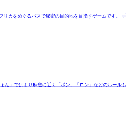
フリカをめぐるバスで秘密の目的地を目指すゲームです。 手
ーじょん」ではより麻雀に近く「ポン」「ロン」などのルールも