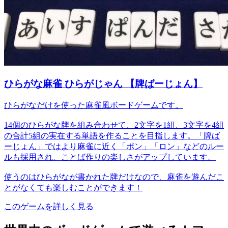
ひらがな麻雀 ひらがじゃん 【牌ばーじょん】
ひらがなだけを使った麻雀風ボードゲームです。
14個のひらがな牌を組み合わせて、2文字を1組、3文字を4組
の合計5組の実在する単語を作ることを目指します。「牌ば
ーじょん」ではより麻雀に近く「ポン」「ロン」などのルー
ルも採用され、ことば作りの楽しさがアップしています。
使うのはひらがなが書かれた牌だけなので、麻雀を遊んだこ
とがなくても楽しむことができます！
このゲームを詳しく見る