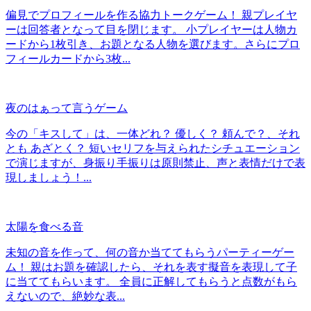
偏見でプロフィールを作る協力トークゲーム！ 親プレイヤ
ーは回答者となって目を閉じます。 小プレイヤーは人物カ
ードから1枚引き、お題となる人物を選びます。さらにプロ
フィールカードから3枚...
夜のはぁって言うゲーム
今の「キスして」は、一体どれ？ 優しく？ 頼んで？、それ
とも あざとく？ 短いセリフを与えられたシチュエーション
で演じますが、身振り手振りは原則禁止、声と表情だけで表
現しましょう！...
太陽を食べる音
未知の音を作って、何の音か当ててもらうパーティーゲー
ム！ 親はお題を確認したら、それを表す擬音を表現して子
に当ててもらいます。 全員に正解してもらうと点数がもら
えないので、絶妙な表...