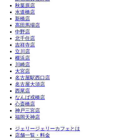
秋葉原店
水道橋店
新橋店
高田馬場店
中野店
北千住店
吉祥寺店
立川店
横浜店
川崎店
大宮店
名古屋駅西口店
名古屋大須店
西尾店
なんば戎橋店
心斎橋店
神戸三宮店
福岡天神店
ジェリージェリーカフェとは
店舗一覧・料金