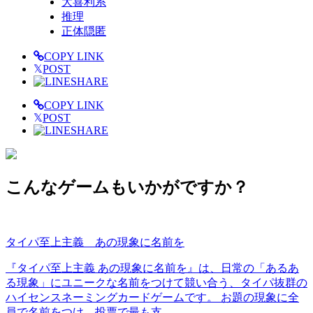
大喜利系
推理
正体隠匿
COPY LINK
𝕏
POST
SHARE
COPY LINK
𝕏
POST
SHARE
こんなゲームもいかがですか？
タイパ至上主義 あの現象に名前を
『タイパ至上主義 あの現象に名前を』は、日常の「あるあ
る現象」にユニークな名前をつけて競い合う、タイパ抜群の
ハイセンスネーミングカードゲームです。 お題の現象に全
員で名前をつけ、投票で最も支...