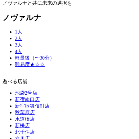
ノヴァルナと共に未来の選択を
ノヴァルナ
1人
2人
3人
4人
軽量級（〜30分）
難易度★☆☆
遊べる店舗
池袋2号店
新宿南口店
新宿歌舞伎町店
秋葉原店
水道橋店
新橋店
北千住店
立川店