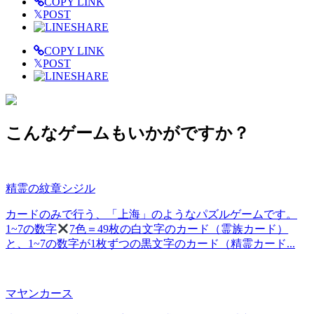
COPY LINK
𝕏
POST
SHARE
COPY LINK
𝕏
POST
SHARE
こんなゲームもいかがですか？
精霊の紋章シジル
カードのみで行う、「上海」のようなパズルゲームです。
1~7の数字
7色＝49枚の白文字のカード（霊族カード）
と、1~7の数字が1枚ずつの黒文字のカード（精霊カード...
マヤンカース