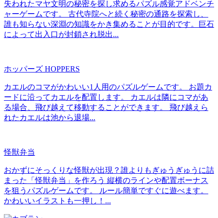
失われたマヤ文明の秘密を探し求めるパズル感覚アドベンチ
ャーゲームです。 古代寺院へと続く秘密の通路を探索し、
誰も知らない深淵の知識をかき集めることが目的です。巨石
によって出入口が封鎖され脱出...
ホッパーズ HOPPERS
カエルのコマがかわいい1人用のパズルゲームです。 お題カ
ードに沿ってカエルを配置します。 カエルは隣にコマがあ
る場合、飛び越えて移動することができます。 飛び越えら
れたカエルは池から退場...
怪獣弁当
おかずにそっくりな怪獣が出現？誰よりもぎゅうぎゅうに詰
まった「怪獣弁当」を作ろう 縦横のラインや配置ボーナス
を狙うパズルゲームです。 ルール簡単ですぐに遊べます。
かわいいイラストも一押し！...