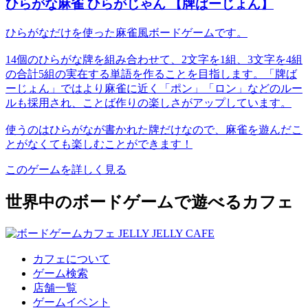
ひらがな麻雀 ひらがじゃん 【牌ばーじょん】
ひらがなだけを使った麻雀風ボードゲームです。
14個のひらがな牌を組み合わせて、2文字を1組、3文字を4組
の合計5組の実在する単語を作ることを目指します。「牌ば
ーじょん」ではより麻雀に近く「ポン」「ロン」などのルー
ルも採用され、ことば作りの楽しさがアップしています。
使うのはひらがなが書かれた牌だけなので、麻雀を遊んだこ
とがなくても楽しむことができます！
このゲームを詳しく見る
世界中のボードゲームで遊べるカフェ
カフェについて
ゲーム検索
店舗一覧
ゲームイベント