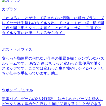
カブラン
「かぶる」ことが決して許されない気難しい町カブラン。プ
レイヤーは手持ちのタイルを出していきますが、縦・横で同
じ色や同じ形のタイルを置くことができません。 手番では
タイルを置いた後、ふくろからタイ...
ポスト・オフィス
変わった郵便局の何気ない仕事の風景を描くシンプルなパズ
ルゲームです。 あなた達はちょっと変わった郵便局で働く
スタッフです。ここでは変わった生き物やしゃべるペットた
ちが仕事を手伝っています。助...
ウボンゴ デュエル
定番パズルゲームの2人対戦版！ 決められたパーツを枠内に
ピッタリ早く埋めたら勝ち！ 同じ問題を選ぶことができる