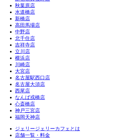
秋葉原店
水道橋店
新橋店
高田馬場店
中野店
北千住店
吉祥寺店
立川店
横浜店
川崎店
大宮店
名古屋駅西口店
名古屋大須店
西尾店
なんば戎橋店
心斎橋店
神戸三宮店
福岡天神店
ジェリージェリーカフェとは
店舗一覧・料金