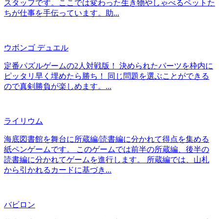
スタッフです。ここでは変わった生き物やしゃべるペットた
ちが仕事を手伝っています。助...
ウボンゴ デュエル
定番パズルゲームの2人対戦版！ 決められたパーツを枠内に
ピッタリ早く埋めたら勝ち！ 同じ問題を選ぶことができる
ので真剣勝負が楽しめます。...
ライリウム
海底図書館を舞台に所蔵編/読書編に分かれて得点を集める
紙ペンゲームです。 このゲームでは前半の所蔵編、後半の
読書編に分かれてゲームを進行します。 所蔵編では、山札
から引かれるカードに基づき...
バビロン