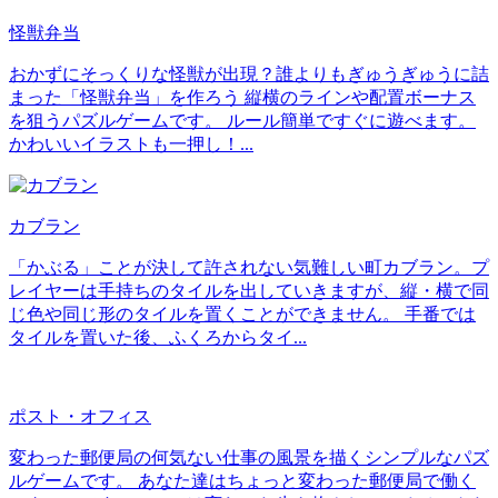
怪獣弁当
おかずにそっくりな怪獣が出現？誰よりもぎゅうぎゅうに詰
まった「怪獣弁当」を作ろう 縦横のラインや配置ボーナス
を狙うパズルゲームです。 ルール簡単ですぐに遊べます。
かわいいイラストも一押し！...
カブラン
「かぶる」ことが決して許されない気難しい町カブラン。プ
レイヤーは手持ちのタイルを出していきますが、縦・横で同
じ色や同じ形のタイルを置くことができません。 手番では
タイルを置いた後、ふくろからタイ...
ポスト・オフィス
変わった郵便局の何気ない仕事の風景を描くシンプルなパズ
ルゲームです。 あなた達はちょっと変わった郵便局で働く