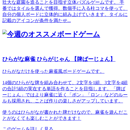
壮大な庭園を造ることを目指す立体パズルゲームです。 手
番ではタイルを選んで獲得。数個手に入る柱コマを使って、
自分の個人ボードに立体的に組み上げていきます。タイルに
記載のアイコンが条件を満たせ...
ひらがな麻雀 ひらがじゃん 【牌ばーじょん】
ひらがなだけを使った麻雀風ボードゲームです。
14個のひらがな牌を組み合わせて、2文字を1組、3文字を4組
の合計5組の実在する単語を作ることを目指します。「牌ば
ーじょん」ではより麻雀に近く「ポン」「ロン」などのルー
ルも採用され、ことば作りの楽しさがアップしています。
使うのはひらがなが書かれた牌だけなので、麻雀を遊んだこ
とがなくても楽しむことができます！
このゲームを詳しく見る