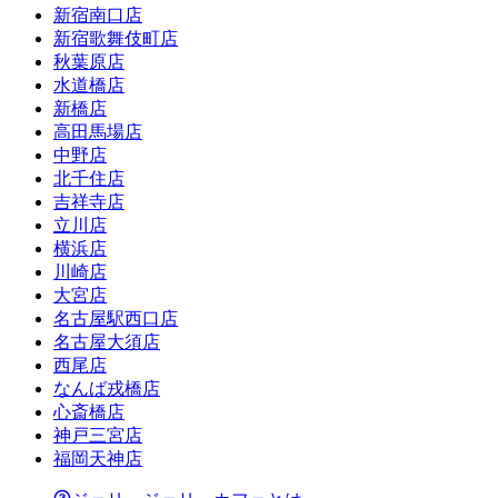
新宿南口店
新宿歌舞伎町店
秋葉原店
水道橋店
新橋店
高田馬場店
中野店
北千住店
吉祥寺店
立川店
横浜店
川崎店
大宮店
名古屋駅西口店
名古屋大須店
西尾店
なんば戎橋店
心斎橋店
神戸三宮店
福岡天神店