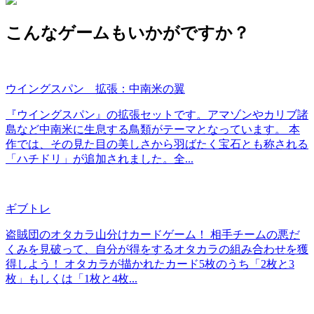
こんなゲームもいかがですか？
ウイングスパン 拡張：中南米の翼
『ウイングスパン』の拡張セットです。アマゾンやカリブ諸
島など中南米に生息する鳥類がテーマとなっています。 本
作では、その見た目の美しさから羽ばたく宝石とも称される
「ハチドリ」が追加されました。全...
ギブトレ
盗賊団のオタカラ山分けカードゲーム！ 相手チームの悪だ
くみを見破って、自分が得をするオタカラの組み合わせを獲
得しよう！ オタカラが描かれたカード5枚のうち「2枚と3
枚」もしくは「1枚と4枚...