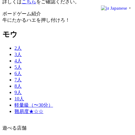
詳しくは
こちら
をご確認ください。
Japanese
▼
ボードゲーム紹介
牛にたかるハエを押し付けろ！
モウ
2人
3人
4人
5人
6人
7人
8人
9人
10人
軽量級（〜30分）
難易度★☆☆
遊べる店舗