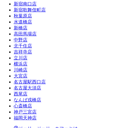
新宿南口店
新宿歌舞伎町店
秋葉原店
水道橋店
新橋店
高田馬場店
中野店
北千住店
吉祥寺店
立川店
横浜店
川崎店
大宮店
名古屋駅西口店
名古屋大須店
西尾店
なんば戎橋店
心斎橋店
神戸三宮店
福岡天神店