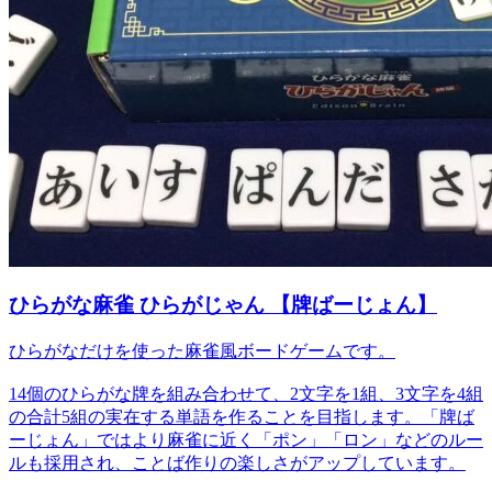
ひらがな麻雀 ひらがじゃん 【牌ばーじょん】
ひらがなだけを使った麻雀風ボードゲームです。
14個のひらがな牌を組み合わせて、2文字を1組、3文字を4組
の合計5組の実在する単語を作ることを目指します。「牌ば
ーじょん」ではより麻雀に近く「ポン」「ロン」などのルー
ルも採用され、ことば作りの楽しさがアップしています。