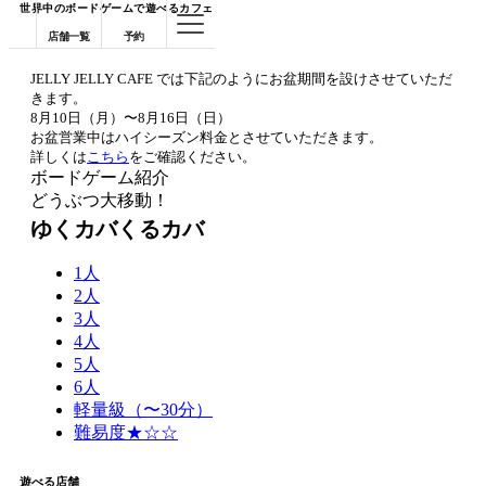
世界中のボードゲームで遊べるカフェ
店舗一覧
予約
JELLY JELLY CAFE では下記のようにお盆期間を設けさせていただ
きます。
8月10日（月）〜8月16日（日）
お盆営業中はハイシーズン料金とさせていただきます。
詳しくは
こちら
をご確認ください。
ボードゲーム紹介
どうぶつ大移動！
ゆくカバくるカバ
1人
2人
3人
4人
5人
6人
軽量級（〜30分）
難易度★☆☆
遊べる店舗