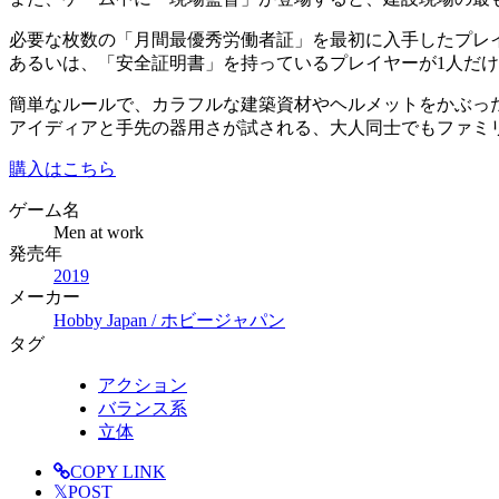
必要な枚数の「月間最優秀労働者証」を最初に入手したプレ
あるいは、「安全証明書」を持っているプレイヤーが1人だ
簡単なルールで、カラフルな建築資材やヘルメットをかぶっ
アイディアと手先の器用さが試される、大人同士でもファミ
購入はこちら
ゲーム名
Men at work
発売年
2019
メーカー
Hobby Japan / ホビージャパン
タグ
アクション
バランス系
立体
COPY LINK
𝕏
POST