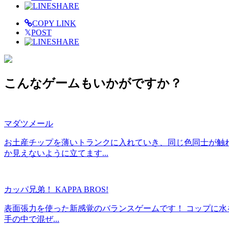
SHARE
COPY LINK
𝕏
POST
SHARE
こんなゲームもいかがですか？
マダツメール
お土産チップを薄いトランクに入れていき、同じ色同士が触
か見えないように立てます...
カッパ兄弟！ KAPPA BROS!
表面張力を使った新感覚のバランスゲームです！ コップに水
手の中で混ぜ...