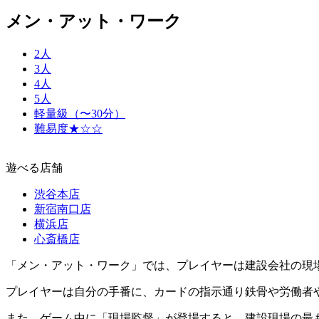
メン・アット・ワーク
2人
3人
4人
5人
軽量級（〜30分）
難易度★☆☆
遊べる店舗
渋谷本店
新宿南口店
横浜店
心斎橋店
「メン・アット・ワーク」では、プレイヤーは建設会社の現
プレイヤーは自分の手番に、カードの指示通り鉄骨や労働者
また、ゲーム中に「現場監督」が登場すると、建設現場の最