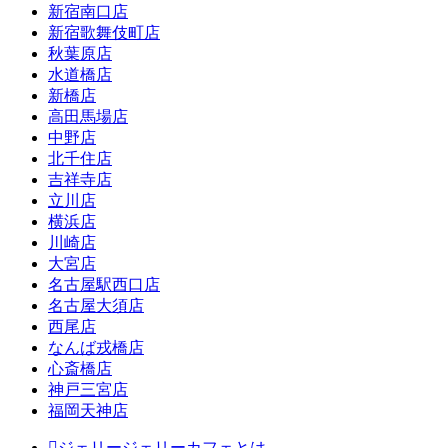
新宿南口店
新宿歌舞伎町店
秋葉原店
水道橋店
新橋店
高田馬場店
中野店
北千住店
吉祥寺店
立川店
横浜店
川崎店
大宮店
名古屋駅西口店
名古屋大須店
西尾店
なんば戎橋店
心斎橋店
神戸三宮店
福岡天神店
ジェリージェリーカフェとは