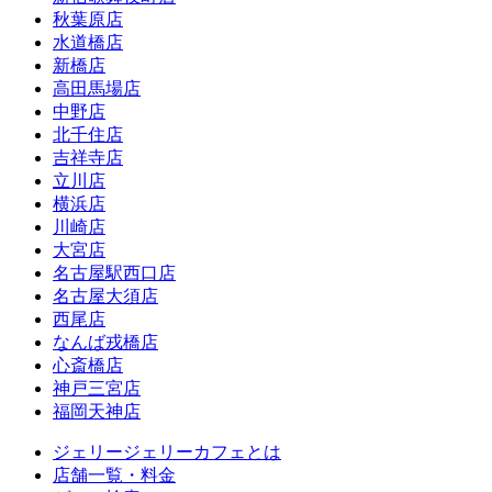
秋葉原店
水道橋店
新橋店
高田馬場店
中野店
北千住店
吉祥寺店
立川店
横浜店
川崎店
大宮店
名古屋駅西口店
名古屋大須店
西尾店
なんば戎橋店
心斎橋店
神戸三宮店
福岡天神店
ジェリージェリーカフェとは
店舗一覧・料金