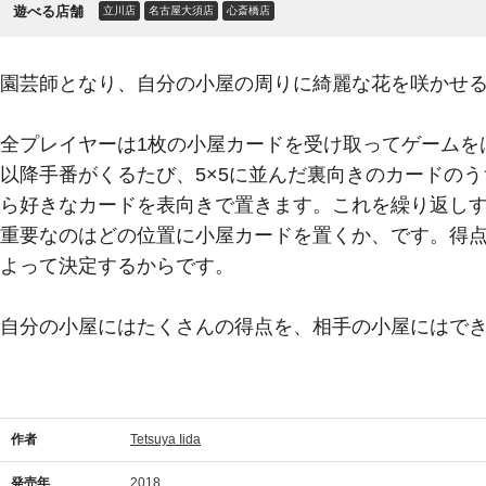
遊べる店舗
立川店
名古屋大須店
心斎橋店
園芸師となり、自分の小屋の周りに綺麗な花を咲かせ
全プレイヤーは1枚の小屋カードを受け取ってゲームを
以降手番がくるたび、5×5に並んだ裏向きのカードの
ら好きなカードを表向きで置きます。これを繰り返し
重要なのはどの位置に小屋カードを置くか、です。得
よって決定するからです。
自分の小屋にはたくさんの得点を、相手の小屋にはで
作者
Tetsuya Iida
発売年
2018