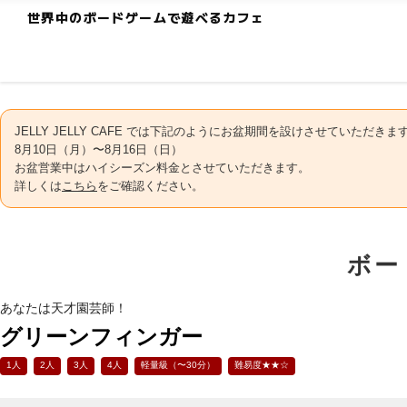
世界中のボードゲームで遊べるカフェ
JELLY JELLY CAFE では下記のようにお盆期間を設けさせていただきま
8月10日（月）〜8月16日（日）
お盆営業中はハイシーズン料金とさせていただきます。
詳しくは
こちら
をご確認ください。
ボー
あなたは天才園芸師！
グリーンフィンガー
1人
2人
3人
4人
軽量級（〜30分）
難易度★★☆