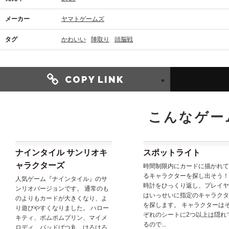
メーカー
ヤマトゲームズ
タグ
かわいい
陣取り
頭脳戦
COPY LINK
こんなゲー
ナインタイル サンリオキ
スポットライト
ャラクターズ
時間制限内にカードに描かれて
るキャラクターを探し出そう！
人気ゲーム『ナインタイル』のサ
時計をひっくり返し、プレイヤ
ンリオバージョンです。 通常のも
はいっせいに指定のキャラクタ
のよりもカードが大きくなり、よ
を探します。 キャラクターは
り遊びやすくなりました。 ハロー
ぞれのシートに2つ以上は隠れ
キティ、ポムポムプリン、マイメ
るので...
ロディ、バッドばつ丸、けろけろ