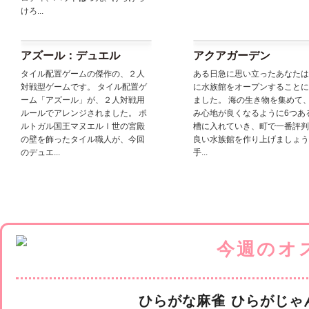
けろ...
アズール：デュエル
アクアガーデン
タイル配置ゲームの傑作の、２人
ある日急に思い立ったあなたは
対戦型ゲームです。 タイル配置ゲ
に水族館をオープンすることに
ーム「アズール」が、２人対戦用
ました。 海の生き物を集めて
ルールでアレンジされました。 ポ
み心地が良くなるように6つあ
ルトガル国王マヌエルⅠ世の宮殿
槽に入れていき、町で一番評判
の壁を飾ったタイル職人が、今回
良い水族館を作り上げましょう
のデュエ...
手...
ひらがな麻雀 ひらがじゃ