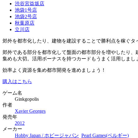
渋谷宮益坂店
池袋1号店
池袋2号店
秋葉原店
立川店
郊外を都市化したり、建物を建設することで勝利点を稼ぐタ
郊外である部分を都市化して盤面の都市部分を増やしたり、
集めも大切。活用ボーナスを持つカードもうまく活用しまし
効率よく資源を集め都市開発を進めましょう！
購入はこちら
ゲーム名
Ginkgopolis
作者
Xavier Georges
発売年
2012
メーカー
Hobby Japan / ホビージャパン
Pearl Games(ベルギー)