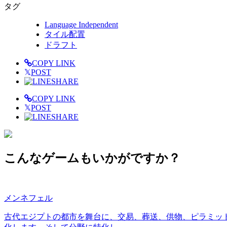
タグ
Language Independent
タイル配置
ドラフト
COPY LINK
𝕏
POST
SHARE
COPY LINK
𝕏
POST
SHARE
こんなゲームもいかがですか？
メンネフェル
古代エジプトの都市を舞台に、交易、葬送、供物、ピラミッ