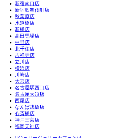
新宿南口店
新宿歌舞伎町店
秋葉原店
水道橋店
新橋店
高田馬場店
中野店
北千住店
吉祥寺店
立川店
横浜店
川崎店
大宮店
名古屋駅西口店
名古屋大須店
西尾店
なんば戎橋店
心斎橋店
神戸三宮店
福岡天神店
ジェリージェリーカフェとは