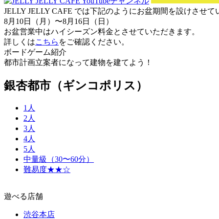
JELLY JELLY CAFE では下記のようにお盆期間を設けさ
8月10日（月）〜8月16日（日）
お盆営業中はハイシーズン料金とさせていただきます。
詳しくは
こちら
をご確認ください。
ボードゲーム紹介
都市計画立案者になって建物を建てよう！
銀杏都市（ギンコポリス）
1人
2人
3人
4人
5人
中量級（30〜60分）
難易度★★☆
遊べる店舗
渋谷本店