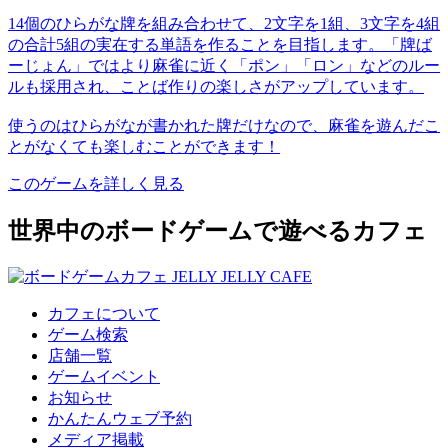
14個のひらがな牌を組み合わせて、2文字を1組、3文字を4組
の合計5組の実在する単語を作ることを目指します。「牌ば
ーじょん」ではより麻雀に近く「ポン」「ロン」などのルー
ルも採用され、ことば作りの楽しさがアップしています。
使うのはひらがなが書かれた牌だけなので、麻雀を遊んだこ
とがなくても楽しむことができます！
このゲームを詳しく見る
世界中のボードゲームで遊べるカフェ
カフェについて
ゲーム検索
店舗一覧
ゲームイベント
お知らせ
かんたんウェブ予約
メディア掲載