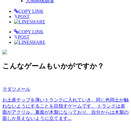
人間関係崩壊
COPY LINK
𝕏
POST
SHARE
COPY LINK
𝕏
POST
SHARE
こんなゲームもいかがですか？
マダツメール
お土産チップを薄いトランクに入れていき、同じ色同士が触
れないようにすることを目指すゲームです。 トランクは表
面がアクリル、裏面が木製になっており、自分からは木製の
面しか見えないように立てます...