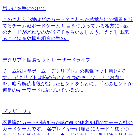
思い出を手にのせて
このさわり心地はどのカード？さわった感覚だけで情景を当
てるチーム戦ボードゲーム！ 目をつぶっている相方にお題
のカードがどれなのか当ててもらいましょう。 ただし出来
ることは布や棒を相方の手の...
デクリプト拡張セット レーザードライブ
チーム戦推理ゲーム『デクリプト』の拡張セット第1弾で
す。 デクリプトは秘められた４つのキーワード（お題）
を、暗号解読者役が出したヒントをもとに、「どのヒントが
何番のキーワードに紐づいているの...
プレザージュ
不思議なカードが詰まった謎の箱の秘密を明かすチーム戦の
カードゲームです。 各プレイヤーは順番にカード１枚ずつ