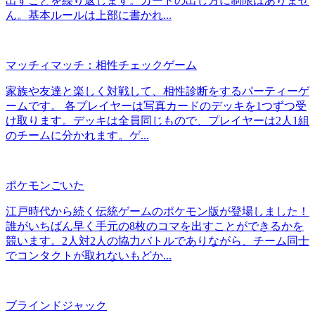
出すことを繰り返します。カードの出し方に制限はありませ
ん。基本ルールは上部に書かれ...
マッチィマッチ：相性チェックゲーム
家族や友達と楽しく対戦して、相性診断をするパーティーゲ
ームです。 各プレイヤーは写真カードのデッキを1つずつ受
け取ります。デッキは全員同じもので、プレイヤーは2人1組
のチームに分かれます。ゲ...
ポケモンごいた
江戸時代から続く伝統ゲームのポケモン版が登場しました！
誰がいちばん早く手元の8枚のコマを出すことができるかを
競います。2人対2人の協力バトルでありながら、チーム同士
でコンタクトが取れないもどか...
ブラインドジャック