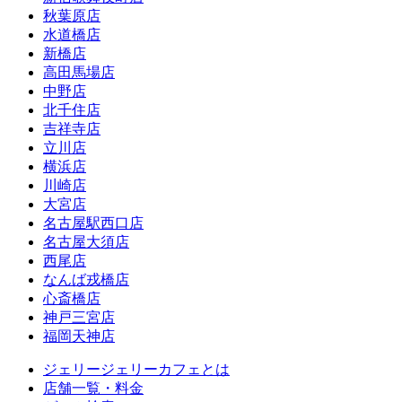
秋葉原店
水道橋店
新橋店
高田馬場店
中野店
北千住店
吉祥寺店
立川店
横浜店
川崎店
大宮店
名古屋駅西口店
名古屋大須店
西尾店
なんば戎橋店
心斎橋店
神戸三宮店
福岡天神店
ジェリージェリーカフェとは
店舗一覧・料金