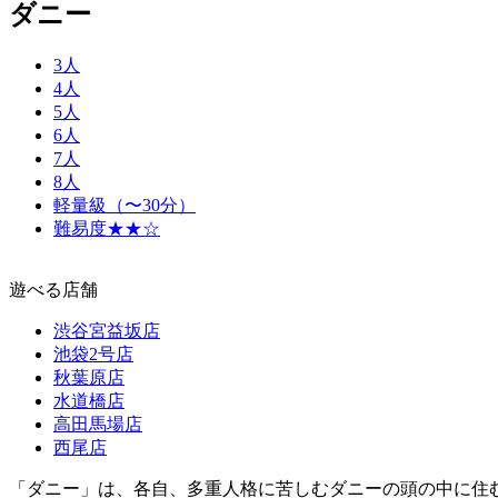
ダニー
3人
4人
5人
6人
7人
8人
軽量級（〜30分）
難易度★★☆
遊べる店舗
渋谷宮益坂店
池袋2号店
秋葉原店
水道橋店
高田馬場店
西尾店
「ダニー」は、各自、多重人格に苦しむダニーの頭の中に住