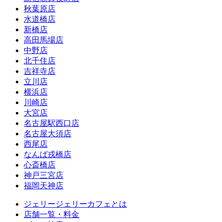
秋葉原店
水道橋店
新橋店
高田馬場店
中野店
北千住店
吉祥寺店
立川店
横浜店
川崎店
大宮店
名古屋駅西口店
名古屋大須店
西尾店
なんば戎橋店
心斎橋店
神戸三宮店
福岡天神店
ジェリージェリーカフェとは
店舗一覧・料金