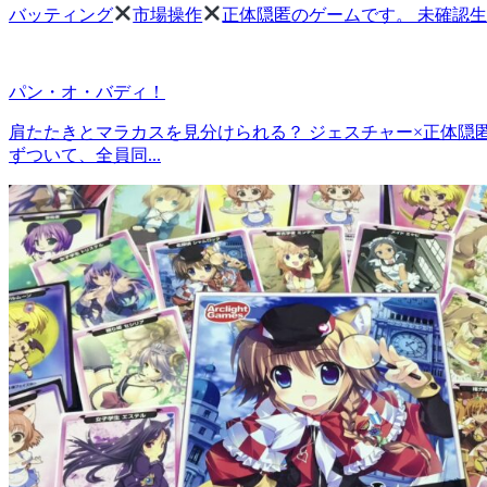
バッティング
市場操作
正体隠匿のゲームです。 未確認生
パン・オ・バディ！
肩たたきとマラカスを見分けられる？ ジェスチャー×正体隠
ずついて、全員同...