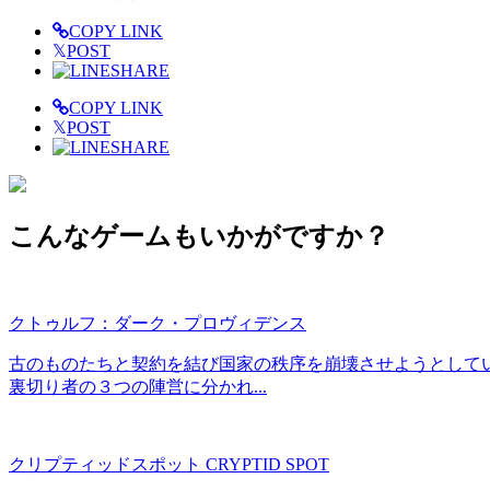
COPY LINK
𝕏
POST
SHARE
COPY LINK
𝕏
POST
SHARE
こんなゲームもいかがですか？
クトゥルフ：ダーク・プロヴィデンス
古のものたちと契約を結び国家の秩序を崩壊させようとして
裏切り者の３つの陣営に分かれ...
クリプティッドスポット CRYPTID SPOT