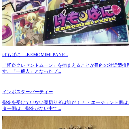
けもぱに -KEMOMIMI PANIC-
「怪盗クレセントムーン」を捕まえることが目的の対話型推
す。「一般人」となったプ...
インポスターパーティー
指令を受けていない裏切り者は誰だ！？ ・エージェント側は
ター側は、指令がない中で...