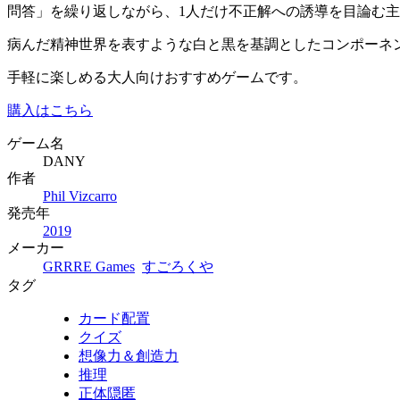
問答」を繰り返しながら、1人だけ不正解への誘導を目論む
病んだ精神世界を表すような白と黒を基調としたコンポーネ
手軽に楽しめる大人向けおすすめゲームです。
購入はこちら
ゲーム名
DANY
作者
Phil Vizcarro
発売年
2019
メーカー
GRRRE Games
すごろくや
タグ
カード配置
クイズ
想像力＆創造力
推理
正体隠匿