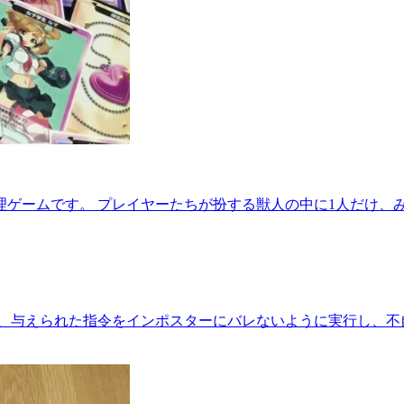
理ゲームです。 プレイヤーたちが扮する獣人の中に1人だけ、
、与えられた指令をインポスターにバレないように実行し、不