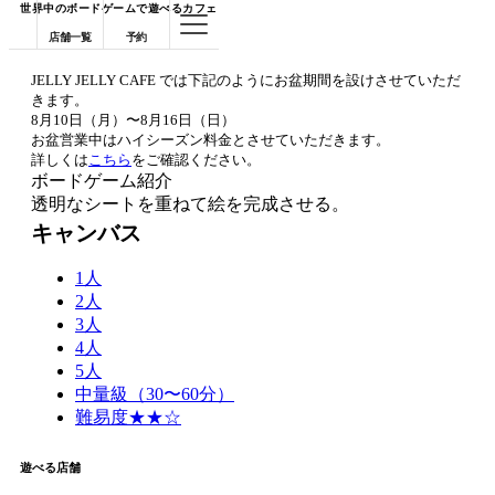
世界中のボードゲームで遊べるカフェ
店舗一覧
予約
JELLY JELLY CAFE では下記のようにお盆期間を設けさせていただ
きます。
8月10日（月）〜8月16日（日）
お盆営業中はハイシーズン料金とさせていただきます。
詳しくは
こちら
をご確認ください。
ボードゲーム紹介
透明なシートを重ねて絵を完成させる。
キャンバス
1人
2人
3人
4人
5人
中量級（30〜60分）
難易度★★☆
遊べる店舗