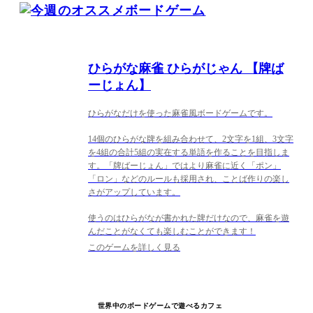
ひらがな麻雀 ひらがじゃん 【牌ば
ーじょん】
ひらがなだけを使った麻雀風ボードゲームです。
14個のひらがな牌を組み合わせて、2文字を1組、3文字
を4組の合計5組の実在する単語を作ることを目指しま
す。「牌ばーじょん」ではより麻雀に近く「ポン」
「ロン」などのルールも採用され、ことば作りの楽し
さがアップしています。
使うのはひらがなが書かれた牌だけなので、麻雀を遊
んだことがなくても楽しむことができます！
このゲームを詳しく見る
世界中のボードゲームで遊べるカフェ