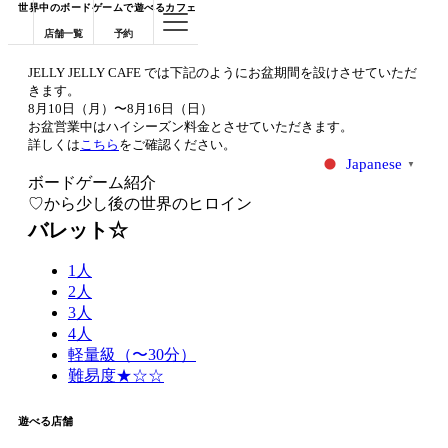
世界中のボードゲームで遊べるカフェ
店舗一覧
予約
JELLY JELLY CAFE では下記のようにお盆期間を設けさせていただ
きます。
8月10日（月）〜8月16日（日）
お盆営業中はハイシーズン料金とさせていただきます。
詳しくは
こちら
をご確認ください。
Japanese
▼
ボードゲーム紹介
♡から少し後の世界のヒロイン
バレット☆
1人
2人
3人
4人
軽量級（〜30分）
難易度★☆☆
遊べる店舗