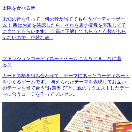
太陽を食べる音
未知の音を作って、何の音か当ててもらうパーティーゲー
ム！ 親はお題を確認したら、それを表す擬音を表現して子
に当ててもらいます。 全員に正解してもらうと点数がもら
えないので、絶妙な表...
ファッションコーディネートゲーム こんなとき、なに着
る？
カードの柄を組み合わせて、テーマにあったコーディネート
をつくるゲームです。 与えられたテーマを表現してお互い
のテーマを当て合う“お題当て”と、親のリクエストしたテー
マに合うコーデを作ってプレゼン...