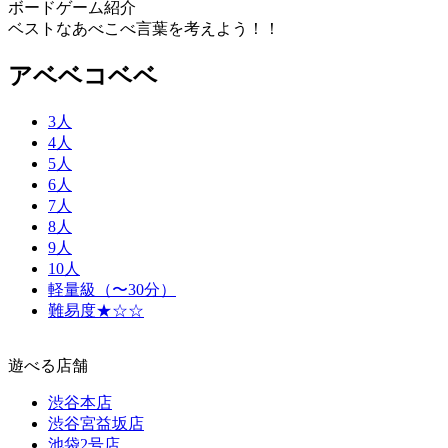
ボードゲーム紹介
ベストなあべこべ言葉を考えよう！！
アベベコベベ
3人
4人
5人
6人
7人
8人
9人
10人
軽量級（〜30分）
難易度★☆☆
遊べる店舗
渋谷本店
渋谷宮益坂店
池袋2号店