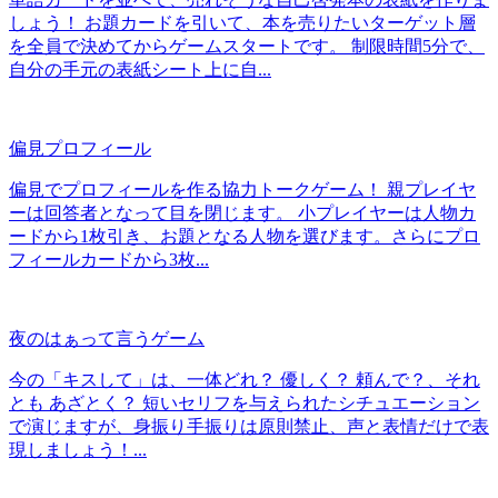
しょう！ お題カードを引いて、本を売りたいターゲット層
を全員で決めてからゲームスタートです。 制限時間5分で、
自分の手元の表紙シート上に自...
偏見プロフィール
偏見でプロフィールを作る協力トークゲーム！ 親プレイヤ
ーは回答者となって目を閉じます。 小プレイヤーは人物カ
ードから1枚引き、お題となる人物を選びます。さらにプロ
フィールカードから3枚...
夜のはぁって言うゲーム
今の「キスして」は、一体どれ？ 優しく？ 頼んで？、それ
とも あざとく？ 短いセリフを与えられたシチュエーション
で演じますが、身振り手振りは原則禁止、声と表情だけで表
現しましょう！...