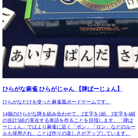
ひらがな麻雀 ひらがじゃん 【牌ばーじょん】
ひらがなだけを使った麻雀風ボードゲームです。
14個のひらがな牌を組み合わせて、2文字を1組、3文字を4組
の合計5組の実在する単語を作ることを目指します。「牌ば
ーじょん」ではより麻雀に近く「ポン」「ロン」などのルー
ルも採用され、ことば作りの楽しさがアップしています。