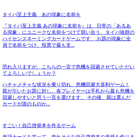
タイパ至上主義 あの現象に名前を
『タイパ至上主義 あの現象に名前を』は、日常の「あるあ
る現象」にユニークな名前をつけて競い合う、タイパ抜群の
ハイセンスネーミングカードゲームです。 お題の現象に全
員で名前をつけ、投票で最も支...
恐れ入りますが、こちらの一言で危機を回避させていただい
てよろしいでしょうか？
ハチャメチャな状況を乗り切れ、危機回避大喜利ゲーム！
親が引いたお題に対し、各プレイヤーは手札から最も危機を
回避しやすいと思う一言を選びます。 その後、親は選んだ
カードが誰のものか...
すごい！自己啓発本を作るゲーム
単語カードを並べて、売れそうな自己啓発本の表紙を作りま