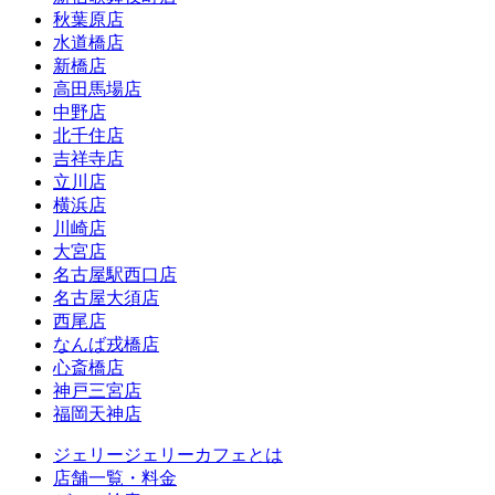
秋葉原店
水道橋店
新橋店
高田馬場店
中野店
北千住店
吉祥寺店
立川店
横浜店
川崎店
大宮店
名古屋駅西口店
名古屋大須店
西尾店
なんば戎橋店
心斎橋店
神戸三宮店
福岡天神店
ジェリージェリーカフェとは
店舗一覧・料金