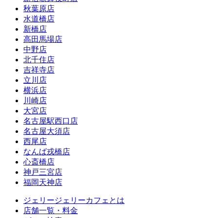
秋葉原店
水道橋店
新橋店
高田馬場店
中野店
北千住店
吉祥寺店
立川店
横浜店
川崎店
大宮店
名古屋駅西口店
名古屋大須店
西尾店
なんば戎橋店
心斎橋店
神戸三宮店
福岡天神店
ジェリージェリーカフェとは
店舗一覧・料金