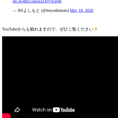
pic.twitter.com/uZDeVIcx0H
— BSよしもと (@bsyoshimoto)
May 18, 2026
YouTubeからも観れますので、ぜひご覧ください