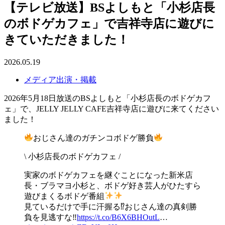
【テレビ放送】BSよしもと「小杉店長
のボドゲカフェ」で吉祥寺店に遊びに
きていただきました！
2026.05.19
メディア出演・掲載
2026年5月18日放送のBSよしもと「小杉店長のボドゲカフ
ェ」で、JELLY JELLY CAFE吉祥寺店に遊びに来てください
ました！
おじさん達のガチンコボドゲ勝負
\ 小杉店長のボドゲカフェ /
実家のボドゲカフェを継ぐことになった新米店
長・ブラマヨ小杉と、ボドゲ好き芸人がひたすら
遊びまくるボドゲ番組
見ているだけで手に汗握る⁉おじさん達の真剣勝
負を見逃すな‼
https://t.co/B6X6BHOutL
…