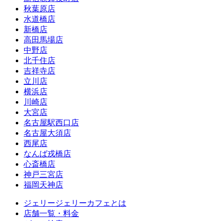
秋葉原店
水道橋店
新橋店
高田馬場店
中野店
北千住店
吉祥寺店
立川店
横浜店
川崎店
大宮店
名古屋駅西口店
名古屋大須店
西尾店
なんば戎橋店
心斎橋店
神戸三宮店
福岡天神店
ジェリージェリーカフェとは
店舗一覧・料金