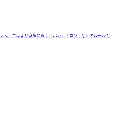
ーじょん」ではより麻雀に近く「ポン」「ロン」などのルールも