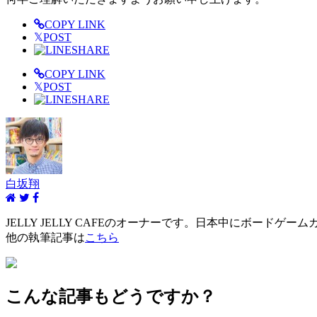
COPY LINK
𝕏
POST
SHARE
COPY LINK
𝕏
POST
SHARE
白坂翔
JELLY JELLY CAFEのオーナーです。日本中にボード
他の執筆記事は
こちら
こんな記事もどうですか？