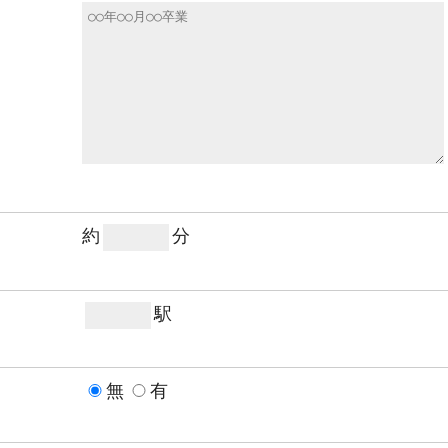
約
分
駅
無
有