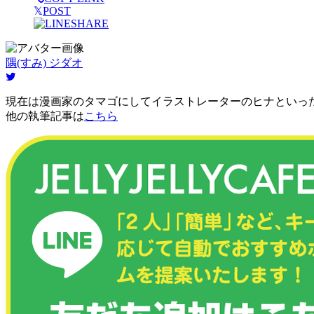
𝕏
POST
SHARE
隅(すみ) ジダオ
現在は漫画家のタマゴにしてイラストレーターのヒナといっ
他の執筆記事は
こちら