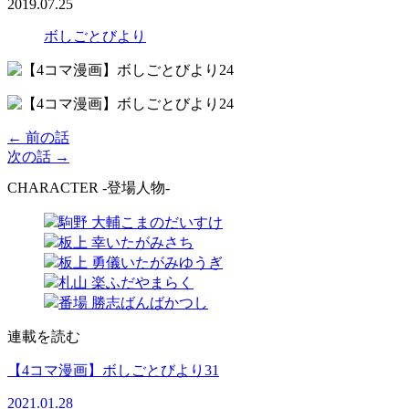
2019.07.25
ボしごとびより
← 前の話
次の話 →
CHARACTER -登場人物-
駒野 大輔
こまのだいすけ
板上 幸
いたがみさち
板上 勇儀
いたがみゆうぎ
札山 楽
ふだやまらく
番場 勝志
ばんばかつし
連載を読む
【4コマ漫画】ボしごとびより31
2021.01.28