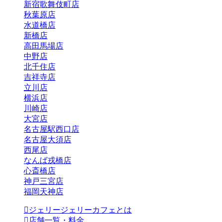
新宿歌舞伎町店
秋葉原店
水道橋店
新橋店
高田馬場店
中野店
北千住店
吉祥寺店
立川店
横浜店
川崎店
大宮店
名古屋駅西口店
名古屋大須店
西尾店
なんば戎橋店
心斎橋店
神戸三宮店
福岡天神店
ジェリージェリーカフェとは
店舗一覧・料金