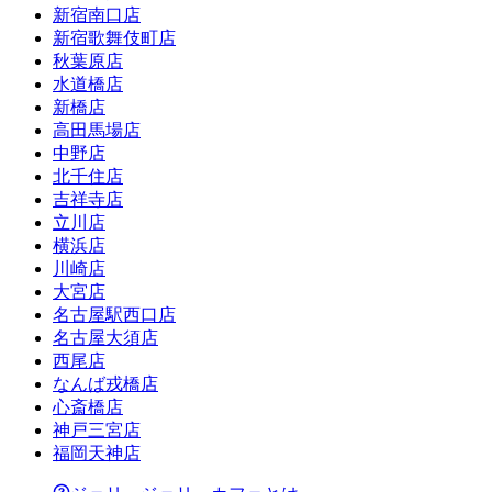
新宿南口店
新宿歌舞伎町店
秋葉原店
水道橋店
新橋店
高田馬場店
中野店
北千住店
吉祥寺店
立川店
横浜店
川崎店
大宮店
名古屋駅西口店
名古屋大須店
西尾店
なんば戎橋店
心斎橋店
神戸三宮店
福岡天神店