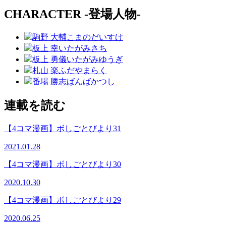
CHARACTER -登場人物-
駒野 大輔
こまのだいすけ
板上 幸
いたがみさち
板上 勇儀
いたがみゆうぎ
札山 楽
ふだやまらく
番場 勝志
ばんばかつし
連載を読む
【4コマ漫画】ボしごとびより31
2021.01.28
【4コマ漫画】ボしごとびより30
2020.10.30
【4コマ漫画】ボしごとびより29
2020.06.25