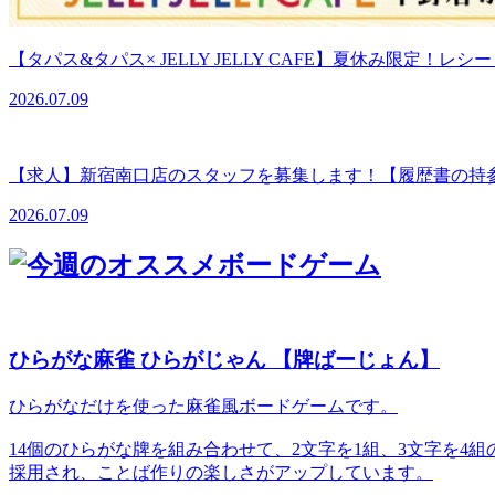
【タパス&タパス× JELLY JELLY CAFE】夏休み限定！レ
2026.07.09
【求人】新宿南口店のスタッフを募集します！【履歴書の持
2026.07.09
ひらがな麻雀 ひらがじゃん 【牌ばーじょん】
ひらがなだけを使った麻雀風ボードゲームです。
14個のひらがな牌を組み合わせて、2文字を1組、3文字を
採用され、ことば作りの楽しさがアップしています。