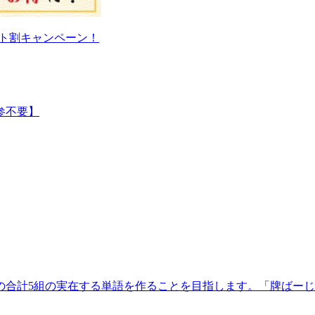
シート割キャンペーン！
参不要】
4組の合計5組の実在する単語を作ることを目指します。「牌ば