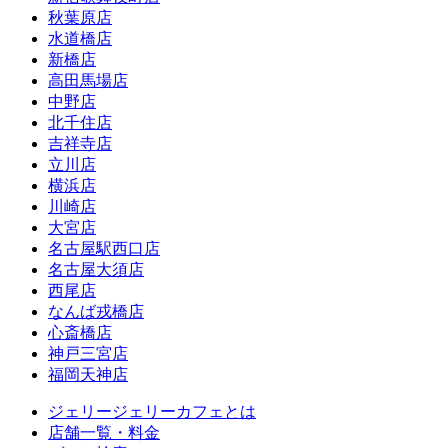
秋葉原店
水道橋店
新橋店
高田馬場店
中野店
北千住店
吉祥寺店
立川店
横浜店
川崎店
大宮店
名古屋駅西口店
名古屋大須店
西尾店
なんば戎橋店
心斎橋店
神戸三宮店
福岡天神店
ジェリージェリーカフェとは
店舗一覧・料金