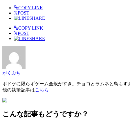
COPY LINK
𝕏
POST
SHARE
COPY LINK
𝕏
POST
SHARE
がくぶち
ボドゲに限らずゲーム全般がすき。チョコとラムネと鳥もす
他の執筆記事は
こちら
こんな記事もどうですか？