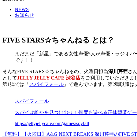
NEWS
お知らせ
FIVE STARS☆ちゃんねる とは？
まだまだ「新星」である女性声優5人が声優・ラジオパ
です！！
そんなFIVE STARS☆ちゃんねるの、火曜日担当
深川芹亜
さ
として
JELLY JELLY CAFE 渋谷店
をご利用していただきま
第1弾では「
スパイフォール
」で遊んでいます。第2弾以降は
スパイフォール
スパイは誰かを見つけ出せ！何度も遊べる正体隠匿ゲー
https://jellyjellycafe.com/games/spyfall
【無料】【火曜日】A&G NEXT BREAKS 深川芹亜のFIV