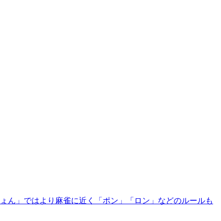
ーじょん」ではより麻雀に近く「ポン」「ロン」などのルールも