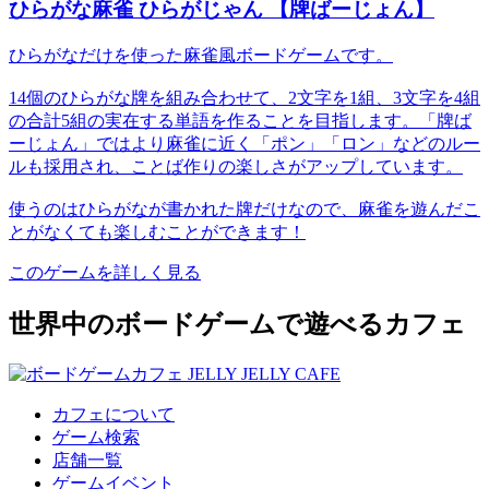
ひらがな麻雀 ひらがじゃん 【牌ばーじょん】
ひらがなだけを使った麻雀風ボードゲームです。
14個のひらがな牌を組み合わせて、2文字を1組、3文字を4組
の合計5組の実在する単語を作ることを目指します。「牌ば
ーじょん」ではより麻雀に近く「ポン」「ロン」などのルー
ルも採用され、ことば作りの楽しさがアップしています。
使うのはひらがなが書かれた牌だけなので、麻雀を遊んだこ
とがなくても楽しむことができます！
このゲームを詳しく見る
世界中のボードゲームで遊べるカフェ
カフェについて
ゲーム検索
店舗一覧
ゲームイベント