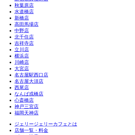
秋葉原店
水道橋店
新橋店
高田馬場店
中野店
北千住店
吉祥寺店
立川店
横浜店
川崎店
大宮店
名古屋駅西口店
名古屋大須店
西尾店
なんば戎橋店
心斎橋店
神戸三宮店
福岡天神店
ジェリージェリーカフェとは
店舗一覧・料金