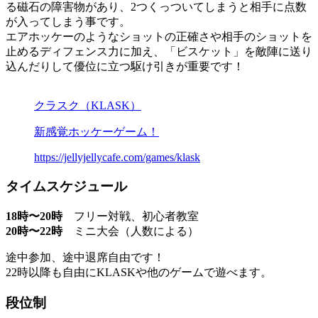
る磁石の障害物があり、2つくっついてしまうと相手に点数
が入ってしまう事です。
エアホッケーのようなショットの正確さや相手のショットを
止めるディフェンス力に加え、「ビスケット」を敵陣に送り
込んだりして優位に立つ駆け引きが重要です！
クラスク（KLASK）
新感覚ホッケーゲーム！
https://jellyjellycafe.com/games/klask
タイムスケジュール
18時〜20時
フリー対戦、初心者教室
20時〜22時
ミニ大会（人数による）
途中参加、途中退席自由です！
22時以降も自由にKLASKや他のゲームで遊べます。
段位制