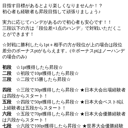
目指す目標があるとより楽しくなりませんか！？
初心者も経験者も昇段目指して頑張りましょう♪
実力に応じてハンデがあるので初心者も安心です！！
三段以下の方は「段位差×1点のハンデ」で対戦いただくこ
とができます！
☆対戦に勝利したら1pt＋相手の方が段位が上の場合は段位
差分のボーナスptがもらえます。(※ボーナスptはノーハンデ
の場合のみ)
初段
☆1pt獲得したら昇段☆
二段
☆初段で10pt獲得したら昇段☆
三段
☆二段で15勝したら昇段☆
四段
☆三段で30pt獲得したら昇段☆ ★日本大会出場経験者
は四段からスタート！
五段
☆四段で50pt獲得したら昇段☆ ★日本大会ベスト8以
上経験者は五段からスタート！
六段
☆五段で70pt獲得したら昇段☆ ★日本大会優勝経験者
は六段からスタート！
七段
☆六段で100pt獲得したら昇段☆ ★世界大会優勝経験