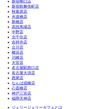
新宿南口店
新宿歌舞伎町店
秋葉原店
水道橋店
新橋店
高田馬場店
中野店
北千住店
吉祥寺店
立川店
横浜店
川崎店
大宮店
名古屋駅西口店
名古屋大須店
西尾店
なんば戎橋店
心斎橋店
神戸三宮店
福岡天神店
ジェリージェリーカフェとは