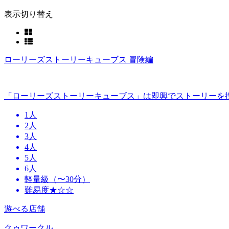
表示切り替え
ローリーズストーリーキューブス 冒険編
「ローリーズストーリーキューブス」は即興でストーリーを
1人
2人
3人
4人
5人
6人
軽量級（〜30分）
難易度★☆☆
遊べる店舗
クゥワークル