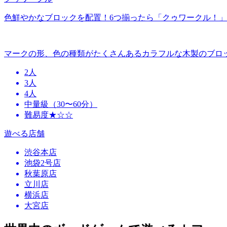
色鮮やかなブロックを配置！6つ揃ったら「クゥワークル！」
マークの形、色の種類がたくさんあるカラフルな木製のブロ
2人
3人
4人
中量級（30〜60分）
難易度★☆☆
遊べる店舗
渋谷本店
池袋2号店
秋葉原店
立川店
横浜店
大宮店