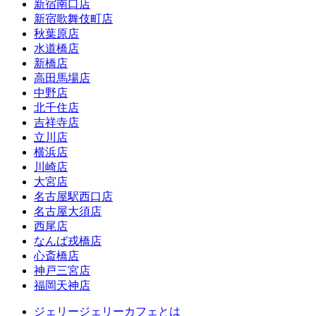
新宿南口店
新宿歌舞伎町店
秋葉原店
水道橋店
新橋店
高田馬場店
中野店
北千住店
吉祥寺店
立川店
横浜店
川崎店
大宮店
名古屋駅西口店
名古屋大須店
西尾店
なんば戎橋店
心斎橋店
神戸三宮店
福岡天神店
ジェリージェリーカフェとは