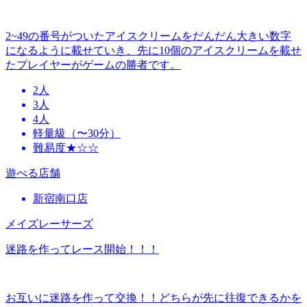
2~49の番号がついたアイスクリームをだんだん大きい数字
になるように載せていき、先に10個のアイスクリームを載せ
たプレイヤーがゲームの勝者です。
2人
3人
4人
軽量級（〜30分）
難易度★☆☆
遊べる店舗
新宿南口店
メイズレーサーズ
迷路を作ってレース開始！！！
お互いに迷路を作って交換！！どちらが先に往復できるかを