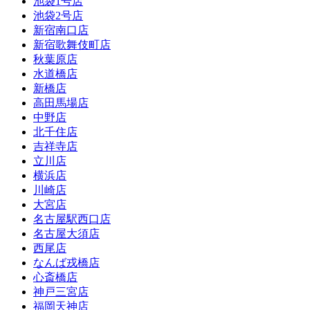
池袋1号店
池袋2号店
新宿南口店
新宿歌舞伎町店
秋葉原店
水道橋店
新橋店
高田馬場店
中野店
北千住店
吉祥寺店
立川店
横浜店
川崎店
大宮店
名古屋駅西口店
名古屋大須店
西尾店
なんば戎橋店
心斎橋店
神戸三宮店
福岡天神店