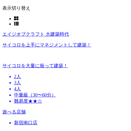
表示切り替え
エイジオブクラフト 大建築時代
サイコロを上手にマネジメントして建築！
サイコロを大量に振って建築！
2人
3人
4人
中量級（30〜60分）
難易度★★☆
遊べる店舗
新宿南口店