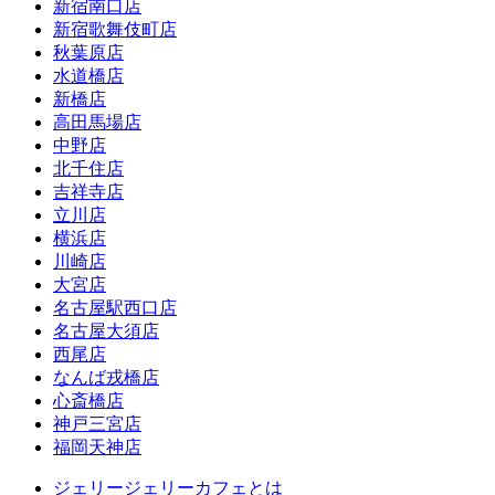
新宿南口店
新宿歌舞伎町店
秋葉原店
水道橋店
新橋店
高田馬場店
中野店
北千住店
吉祥寺店
立川店
横浜店
川崎店
大宮店
名古屋駅西口店
名古屋大須店
西尾店
なんば戎橋店
心斎橋店
神戸三宮店
福岡天神店
ジェリージェリーカフェとは